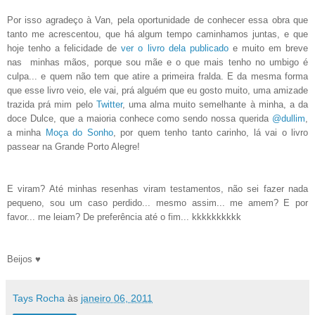
Por isso agradeço à Van, pela oportunidade de conhecer essa obra que
tanto me acrescentou, que há algum tempo caminhamos juntas, e que
hoje tenho a felicidade de
ver o livro dela publicado
e muito em breve
nas minhas mãos, porque sou mãe e o que mais tenho no umbigo é
culpa... e quem não tem que atire a primeira fralda. E da mesma forma
que esse livro veio, ele vai, prá alguém que eu gosto muito, uma amizade
trazida prá mim pelo
Twitter
, uma alma muito semelhante à minha, a da
doce Dulce, que a maioria conhece como sendo nossa querida
@dullim
,
a minha
Moça do Sonho
, por quem tenho tanto carinho, lá vai o livro
passear na Grande Porto Alegre!
E viram? Até minhas resenhas viram testamentos, não sei fazer nada
pequeno, sou um caso perdido... mesmo assim... me amem? E por
favor... me leiam? De preferência até o fim... kkkkkkkkkk
Beijos ♥
Tays Rocha
às
janeiro 06, 2011