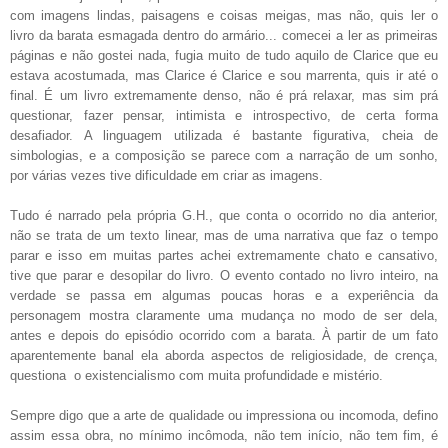
com imagens lindas, paisagens e coisas meigas, mas não, quis ler o
livro da barata esmagada dentro do armário... comecei a ler as primeiras
páginas e não gostei nada, fugia muito de tudo aquilo de Clarice que eu
estava acostumada, mas Clarice é Clarice e sou marrenta, quis ir até o
final. É um livro extremamente denso, não é prá relaxar, mas sim prá
questionar, fazer pensar, intimista e introspectivo, de certa forma
desafiador. A linguagem utilizada é bastante figurativa, cheia de
simbologias, e a composição se parece com a narração de um sonho,
por várias vezes tive dificuldade em criar as imagens.
Tudo é narrado pela própria G.H., que conta o ocorrido no dia anterior,
não se trata de um texto linear, mas de uma narrativa que faz o tempo
parar e isso em muitas partes achei extremamente chato e cansativo,
tive que parar e desopilar do livro. O evento contado no livro inteiro, na
verdade se passa em algumas poucas horas e a experiência da
personagem mostra claramente uma mudança no modo de ser dela,
antes e depois do episódio ocorrido com a barata. À partir de um fato
aparentemente banal ela aborda aspectos de religiosidade, de crença,
questiona o existencialismo com muita profundidade e mistério.
Sempre digo que a arte de qualidade ou impressiona ou incomoda, defino
assim essa obra, no mínimo incômoda, não tem início, não tem fim, é