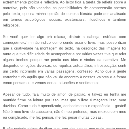
extremamente prolixa e reflexiva. Ao leitor fica a tarefa de refletir sobre a
narrativa, pois são variadas as possibilidades de compreensão abertas
pelo texto, que na minha opinião de curiosa literária pode ser analisado
em termos psicológicos, sociais, existenciais, filosóficos e também
religiosos.
Se você quer ler algo prá relaxar, distrair a cabeça, estórias com
começo/meio/fim não indico como sendo esse o livro, mas posso dizer
que a criatividade na montagem do texto, na descrição das imagens foi
tanta que tive dificuldade de acompanhar e por várias vezes tive que reler
alguns trechos porque me perdia nas idas e vindas da narrativa. Me
despertou emoções diversas, de repulsa, autoanálise, introspecção, senti
um certo incômodo em várias passagens, confesso. Acho que a gente
estranha tudo aquilo que não vai de encontro à nossos valores e a forma
como pensamos e vemos certas situações e sentimentos.
Apesar de tudo, fala muito de amor, de paixão, e talvez eu tenha me
mantido firme na leitura por isso, mas que o livro é maçante isso, sem
dúvidas. Como tudo é aprendizado, conhecimento e experiência... gostei!
Não é meu livro de cabeceira, não é meu preferido, mas mexeu com meu
eu complicado, me fez pensar, me fez pesar muitas coisas.
E não poderia deixar de dizer que uma das coisas que mais gosto nessa