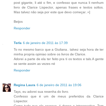
post gigante, li até o fim, e confesso que nunca li nenhum
livro de Clarice Lispector, apenas frases e textos soltos.
Mas talvez não seja por este que devo começar..=]
Beijos
Responder
Terla
6 de janeiro de 2011 às 17:39
To no mesmo barco que a Giuliana.. talvez seja hora de ter
minha propria opiniao sobre os livros de Clarice.
Adorei a parte de ela ter feito pra ti os textos e tals.A gente
se sente assim as vezes né
Responder
Regina Laura
6 de janeiro de 2011 às 19:06
Tays, eu adorei sua resenha do livro.
Confesso que é um de meus preferidos da Clarice
Lispector.
Como tudo que ela escreve, é denso e introspectivo. Tem