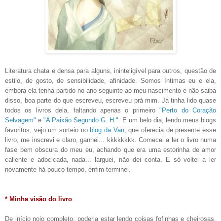
Literatura chata e densa para alguns, ininteligível para outros, questão de
estilo, de gosto, de sensibilidade, afinidade. Somos íntimas eu e ela,
embora ela tenha partido no ano seguinte ao meu nascimento e não saiba
disso, boa parte do que escreveu, escreveu prá mim. Já tinha lido quase
todos os livros dela, faltando apenas o primeiro
"Perto do Coração
Selvagem"
e
"A Paixão Segundo G. H."
. E um belo dia, lendo meus blogs
favoritos, vejo um sorteio no
blog da Van
, que oferecia de presente esse
livro, me inscrevi e claro, ganhei... kkkkkkkk. Comecei a ler o livro numa
fase bem obscura do meu eu, achando que era uma estorinha de amor
caliente e adocicada, nada... larguei, não dei conta. E só voltei a ler
novamente há pouco tempo, enfim terminei.
* Minha visão do livro
De início nojo completo, poderia estar lendo coisas fofinhas e cheirosas,