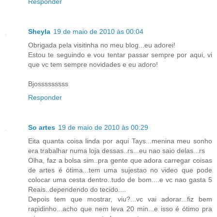
Responder
Sheyla
19 de maio de 2010 às 00:04
Obrigada pela visitinha no meu blog...eu adorei!
Estou te seguindo e vou tentar passar sempre por aqui, vi
que vc tem sempre novidades e eu adoro!
Bjosssssssss
Responder
So artes
19 de maio de 2010 às 00:29
Eita quanta coisa linda por aqui Tays...menina meu sonho
era trabalhar numa loja dessas..rs...eu nao saio delas...rs
Olha, faz a bolsa sim..pra gente que adora carregar coisas
de artes é ótima...tem uma sujestao no video que pode
colocar uma cesta dentro..tudo de bom....e vc nao gasta 5
Reais..dependendo do tecido....
Depois tem que mostrar, viu?...vc vai adorar...fiz bem
rapidinho...acho que nem leva 20 min...e isso é ótimo pra