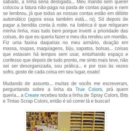
sábado, a linha seria desligada... Meu marido sem querer
colocou a fatura não-paga na pasta de contas pagas e nem
se lembrou, já que todas as nossas contas estão em débito
automático (agora essa também está... rs). Só depois de
pagar a bendita conta à noite, na lotérica é que religaram
minha linha, mas tudo bem porque inverti a prioridade das
coisas, do que eu queria fazer e meu dia rendeu um montão.
Fiz uma faxina daquelas no meu armário, doação em
massa, roupas, maquiagens, biju, sapatos, bolsas... coisas
que estavam há tempos sem usar, entulhando espaço e
confesso que depois de tudo pronto, me sinto mais leve, não
sei ser desorganizada, sou prática... e por isso às vezes
sofro, gosto de cada coisa em seu lugar, exato!
Mudando de assunto... muitas de vocês me escreveram,
perguntando sobre a linha da
True Colors
, prá quem
queria... a
Creare
recebeu toda a linha de Spray Colors, Bits
e Tintas Scrap Colors, então é só correr lá e buscar!