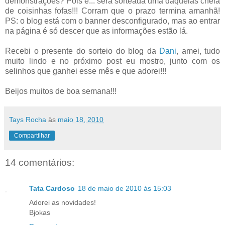
demonstrações? Pois é... será sorteada uma daquelas cheia
de coisinhas fofas!!! Corram que o prazo termina amanhã!
PS: o blog está com o banner desconfigurado, mas ao entrar
na página é só descer que as informações estão lá.
Recebi o presente do sorteio do blog da
Dani
, amei, tudo
muito lindo e no próximo post eu mostro, junto com os
selinhos que ganhei esse mês e que adorei!!!
Beijos muitos de boa semana!!!
Tays Rocha
às
maio 18, 2010
Compartilhar
14 comentários:
Tata Cardoso
18 de maio de 2010 às 15:03
Adorei as novidades!
Bjokas