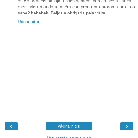
os Hot Wheels na loja, esses homens não crescem nunca...
rsrsr. Meu marido também comprou um autorama pro Leo
sabe? heheheh. Beijos e obrigada pela visita.
Responder
‹
›
Página inicial