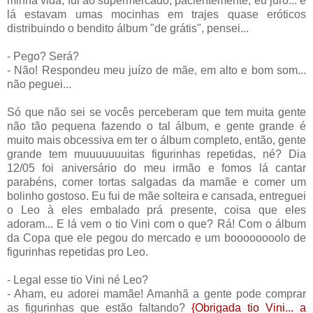
minha vida, fui ao supermercado, pacientemente, eu juro... e
lá estavam umas mocinhas em trajes quase eróticos
distribuindo o bendito álbum "de grátis", pensei...
- Pego? Será?
- Não! Respondeu meu juízo de mãe, em alto e bom som...
não peguei...
Só que não sei se vocês perceberam que tem muita gente
não tão pequena fazendo o tal álbum, e gente grande é
muito mais obcessiva em ter o álbum completo, então, gente
grande tem muuuuuuuitas figurinhas repetidas, né? Dia
12/05 foi aniversário do meu irmão e fomos lá cantar
parabéns, comer tortas salgadas da mamãe e comer um
bolinho gostoso. Eu fui de mãe solteira e cansada, entreguei
o Leo à eles embalado prá presente, coisa que eles
adoram... E lá vem o tio Vini com o que? Rá! Com o álbum
da Copa que ele pegou do mercado e um boooooooolo de
figurinhas repetidas pro Leo.
- Legal esse tio Vini né Leo?
- Aham, eu adorei mamãe! Amanhã a gente pode comprar
as figurinhas que estão faltando?
{Obrigada tio Vini... a