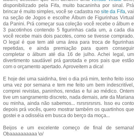
disponibilizado pela Fifa, muito bacaninha por sinal. Prá
brincar é muito simples, você se cadastra no
site da Fifa
, vai
na seção de Jogos e escolhe Álbum de Figurinhas Virtual
da Panini. Prá começar sua coleção você recebe o álbum e
3 pacotinhos contendo 5 figurinhas cada um, a cada dia
você recebe mais dois pacotes, como se tivesse comprado.
O legal é que tem até uma área para troca de figurinhas
repetidas, e ainda premiação para quem conseguir
completar o álbum até dia 16 de julho. Achei legal, um
divertimento saudável prá garotada e pros pais que estão
com o orçamento apertado. Aproveitem a dica!
E hoje dei uma saidinha, tirei o dia prá mim, tenho feito isso
uma vez por semana e tem me feito um bem indescritível,
comprei revistas, paninhos, rendas e fui ao médico. Ontem
tive um sangramento discreto, nada demais, arte da Mariana
ou minha, ainda não sabemos... rsrsrsrsrsrs. Isso eu conto
depois prá vocês, quero mostrar também os quartinhos que
gostei e a odisséia em busca do berço da moça...
Beijos e um excelente começo de final de semana!
Obaaaaaaaaaa \o/