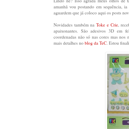
Lindo né? Isso agrada meus olhos de ta
amanhã vou postando em sequência, ia 
aguardem que já coloco aqui os posts nov
Novidades também na
Toke e Crie
, rec
apaixonantes. São adesivos 3D em felt
coordenadas não só nas cores mas nos m
mais detalhes no
blog da TeC
. Estou fina