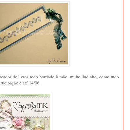
cador de livros todo bordado à mão, muito lindinho, como tudo
rticipação é até 14/06.