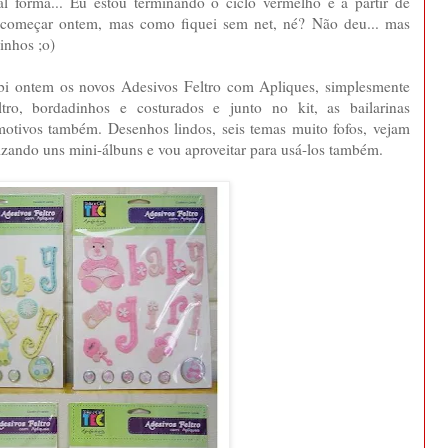
l forma... Eu estou terminando o ciclo vermelho e à partir de
começar ontem, mas como fiquei sem net, né? Não deu... mas
inhos ;o)
ebi ontem os novos Adesivos Feltro com Apliques, simplesmente
ro, bordadinhos e costurados e junto no kit, as bailarinas
otivos também. Desenhos lindos, seis temas muito fofos, vejam
lizando uns mini-álbuns e vou aproveitar para usá-los também.