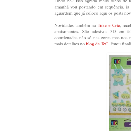
Lindo né? Isso agrada meus olhos de ta
amanhã vou postando em sequência, ia 
aguardem que já coloco aqui os posts nov
Novidades também na
Toke e Crie
, rec
apaixonantes. São adesivos 3D em felt
coordenadas não só nas cores mas nos m
mais detalhes no
blog da TeC
. Estou fina