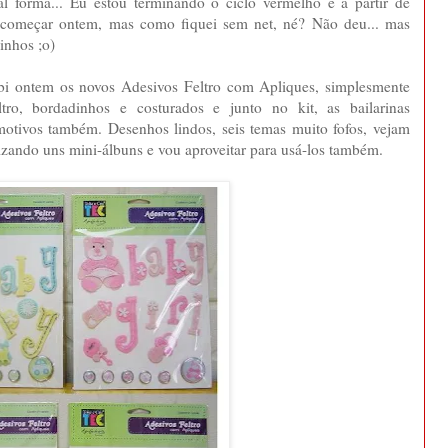
l forma... Eu estou terminando o ciclo vermelho e à partir de
começar ontem, mas como fiquei sem net, né? Não deu... mas
inhos ;o)
ebi ontem os novos Adesivos Feltro com Apliques, simplesmente
ro, bordadinhos e costurados e junto no kit, as bailarinas
otivos também. Desenhos lindos, seis temas muito fofos, vejam
lizando uns mini-álbuns e vou aproveitar para usá-los também.