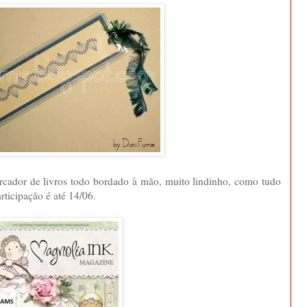
cador de livros todo bordado à mão, muito lindinho, como tudo
rticipação é até 14/06.