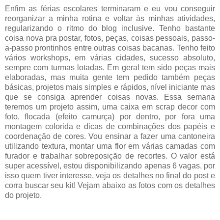
Enfim as férias escolares terminaram e eu vou conseguir
reorganizar a minha rotina e voltar às minhas atividades,
regularizando o ritmo do blog inclusive. Tenho bastante
coisa nova pra postar, fotos, peças, coisas pessoais, passo-
a-passo prontinhos entre outras coisas bacanas. Tenho feito
vários workshops, em várias cidades, sucesso absoluto,
sempre com turmas lotadas. Em geral tem sido peças mais
elaboradas, mas muita gente tem pedido também peças
básicas, projetos mais simples e rápidos, nível iniciante mas
que se consiga aprender coisas novas. Essa semana
teremos um projeto assim, uma caixa em scrap decor com
foto, flocada (efeito camurça) por dentro, por fora uma
montagem colorida e dicas de combinações dos papéis e
coordenação de cores. Vou ensinar a fazer uma cantoneira
utilizando textura, montar uma flor em várias camadas com
furador e trabalhar sobreposição de recortes. O valor está
super acessível, estou disponibilizando apenas 6 vagas, por
isso quem tiver interesse, veja os detalhes no final do post e
corra buscar seu kit! Vejam abaixo as fotos com os detalhes
do projeto.