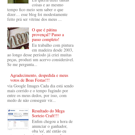
coisas e ao mesmo
tempo fico meio sem saber o que
dizer… esse blog foi modestamente
feito prá ser vitrine dos meus ...
O que é pátina
provençal? Passo a
passo completo!
Eu trabalho com pintura
em madeira desde 2003,
ao longo desse período já criei muitas
peças, produzi um acervo considerável.
Se me pergunta...
Agradecimento, despedida e meus
votos de Boas Festas!!!
via Google Images Cada dia está sendo
mais corrido e o tempo fugindo por
entre os meus dedos, por isso, com
medo de não conseguir vir...
Resultado do Mega
Sorteio Craft!!!
Enfim chegou a hora de
anunciar o ganhador,
oba \o/, até então eu