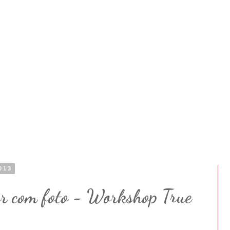
013
or com foto - Workshop True