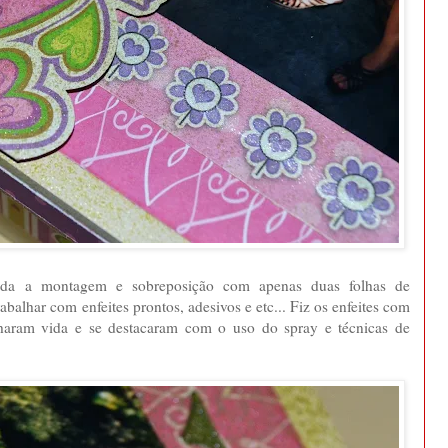
oda a montagem e sobreposição com apenas duas folhas de
abalhar com enfeites prontos, adesivos e etc... Fiz os enfeites com
nharam vida e se destacaram com o uso do spray e técnicas de