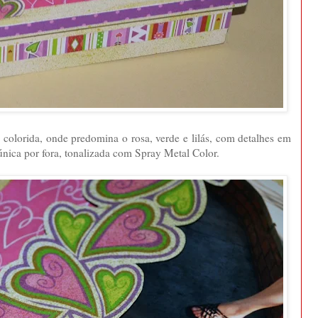
 colorida, onde predomina o rosa, verde e lilás, com detalhes em
única por fora, tonalizada com Spray Metal Color.