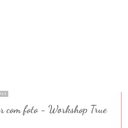
013
or com foto - Workshop True