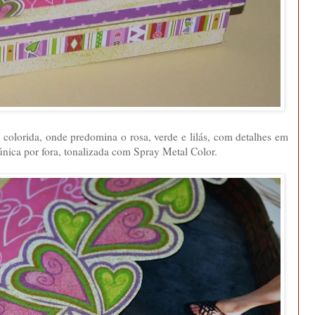
 colorida, onde predomina o rosa, verde e lilás, com detalhes em
única por fora, tonalizada com Spray Metal Color.