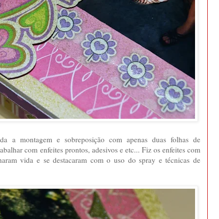
oda a montagem e sobreposição com apenas duas folhas de
abalhar com enfeites prontos, adesivos e etc... Fiz os enfeites com
nharam vida e se destacaram com o uso do spray e técnicas de