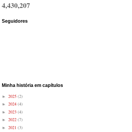
4,430,207
Seguidores
Minha história em capítulos
2025
(2)
►
2024
(4)
►
2023
(4)
►
2022
(7)
►
2021
(3)
►