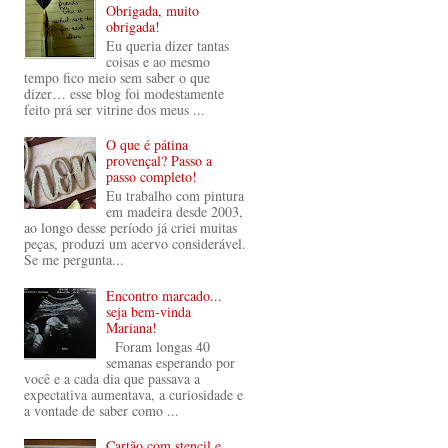
Obrigada, muito
obrigada!
Eu queria dizer tantas
coisas e ao mesmo
tempo fico meio sem saber o que
dizer… esse blog foi modestamente
feito prá ser vitrine dos meus ...
O que é pátina
provençal? Passo a
passo completo!
Eu trabalho com pintura
em madeira desde 2003,
ao longo desse período já criei muitas
peças, produzi um acervo considerável.
Se me pergunta...
Encontro marcado...
seja bem-vinda
Mariana!
Foram longas 40
semanas esperando por
você e a cada dia que passava a
expectativa aumentava, a curiosidade e
a vontade de saber como ...
Cartão com stencil e