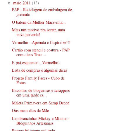
maio 2011
(13)
▼
PAP - Reciclagem de embalagem de
presente
O batom da Mulher Maravilha...
Mais um motivo prá sorrir, uma
nova parceria!
Vermelho - Aprenda e Inspire-se!!!
Cartão com stencil e costura - PAP
com dicas True ...
E prá esquentar... Vermelho!
Lista de compras e algumas dicas
Projeto Family Faces - Cubo de
Fotos
Encontro de blogueiras e scrappers
em uma tarde es...
Maleta Primavera em Scrap Decor
Dos meus dias de Mãe
Lembrancinhas Mickey e Minnie -
Bloquinhos Artesanais
Porque há tempo prá tudo...