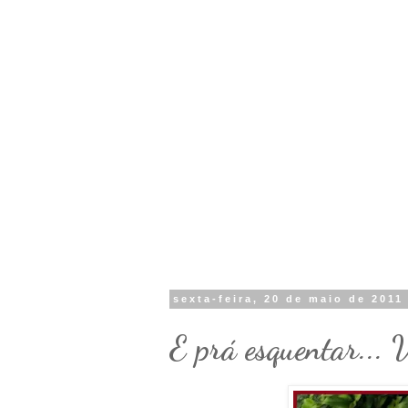
sexta-feira, 20 de maio de 2011
E prá esquentar... 