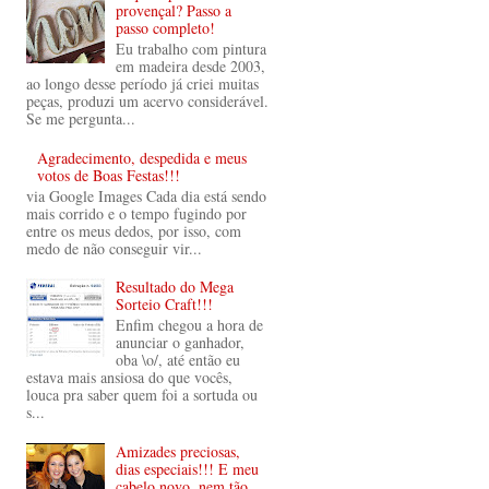
provençal? Passo a
passo completo!
Eu trabalho com pintura
em madeira desde 2003,
ao longo desse período já criei muitas
peças, produzi um acervo considerável.
Se me pergunta...
Agradecimento, despedida e meus
votos de Boas Festas!!!
via Google Images Cada dia está sendo
mais corrido e o tempo fugindo por
entre os meus dedos, por isso, com
medo de não conseguir vir...
Resultado do Mega
Sorteio Craft!!!
Enfim chegou a hora de
anunciar o ganhador,
oba \o/, até então eu
estava mais ansiosa do que vocês,
louca pra saber quem foi a sortuda ou
s...
Amizades preciosas,
dias especiais!!! E meu
cabelo novo, nem tão