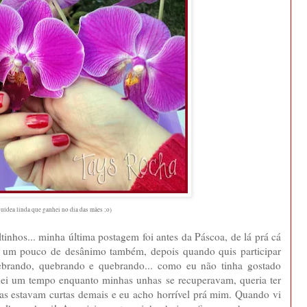
uídea linda que ganhei no dia das mães ;o)
tinhos... minha última postagem foi antes da Páscoa, de lá prá cá
e um pouco de desânimo também, depois quando quis participar
brando, quebrando e quebrando... como eu não tinha gostado
 dei um tempo enquanto minhas unhas se recuperavam, queria ter
as estavam curtas demais e eu acho horrível prá mim. Quando vi