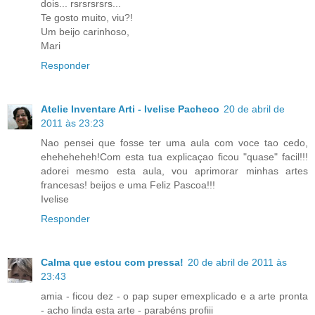
dois... rsrsrsrsrs...
Te gosto muito, viu?!
Um beijo carinhoso,
Mari
Responder
Atelie Inventare Arti - Ivelise Pacheco
20 de abril de
2011 às 23:23
Nao pensei que fosse ter uma aula com voce tao cedo,
eheheheheh!Com esta tua explicaçao ficou "quase" facil!!!
adorei mesmo esta aula, vou aprimorar minhas artes
francesas! beijos e uma Feliz Pascoa!!!
Ivelise
Responder
Calma que estou com pressa!
20 de abril de 2011 às
23:43
amia - ficou dez - o pap super emexplicado e a arte pronta
- acho linda esta arte - parabéns profiii