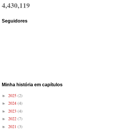
4,430,119
Seguidores
Minha história em capítulos
2025
(2)
►
2024
(4)
►
2023
(4)
►
2022
(7)
►
2021
(3)
►