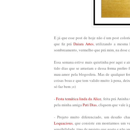
E já que esse post de hoje não é um post color
que fiz prá
Daiara Artes
, utilizando a mesma 
sombreamento, vermelho que prá mim, na dose ce
Essa semana estive mais quietinha por aqui e ai
tido dias que se arrastam e dessa forma prefiro 
mau-amor pela blogosfera. Mas de qualquer fo
coisas boas e que tem valido muito à pena, deix
só faz bem ;o)
-
Festa temática linda da Alice
, feita prá Aninha
pela minha amiga
Pati Dias
, cliquem que vale à 
- Projeto muito diferenciado, um desafio c
Loquacious
, que consiste em montarmos um vest
sensibilidade, tipo de projeto que gosto e não ap