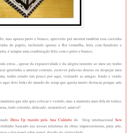
ido, mas apenas preto e branco, aproveito prá mostrar também essa caixinha
linha de papéis, incluindo apenas a flor vermelha, feita com furadores e
rta, é sempre uma combinação feliz com o preto e branco.
nda estou... apesar da expansividade e da alegria inerente ao meu ser, tenho
ficar quietinha a arrastar corrente, escrever palavras densas ou despejar meu
rma, tenho estado um pouco por aqui, visitando as amigas, lendo e vendo
o aqui dois links do mundo do scrap que queria muito destacar, porque arte
 (marrenta que não quis colocar o vestido, mas a marrenta mais fofa de todas),
pena, tudo colorido, delicado, sustentável, amável!
hamado
Dress Up trazido pela Ana Caldatto
do blog internacional
Sew
idinho baseado nas nossas releituras de obras impressionistas, pura arte,
enas colar papel sobre papel, desafio de criatividade.