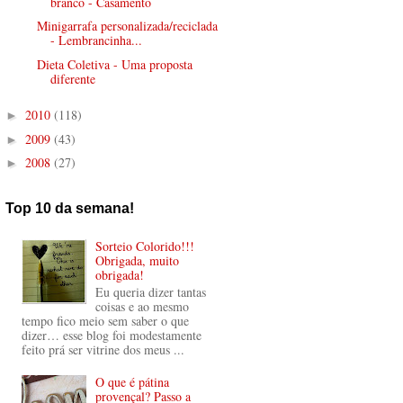
branco - Casamento
Minigarrafa personalizada/reciclada
- Lembrancinha...
Dieta Coletiva - Uma proposta
diferente
2010
(118)
►
2009
(43)
►
2008
(27)
►
Top 10 da semana!
Sorteio Colorido!!!
Obrigada, muito
obrigada!
Eu queria dizer tantas
coisas e ao mesmo
tempo fico meio sem saber o que
dizer… esse blog foi modestamente
feito prá ser vitrine dos meus ...
O que é pátina
provençal? Passo a