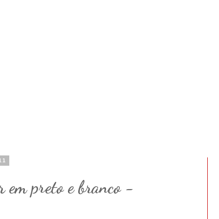
11
r em preto e branco -