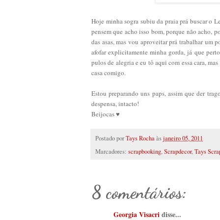
Hoje minha sogra subiu da praia prá buscar o Le
pensem que acho isso bom, porque não acho, po
das asas, mas vou aproveitar prá trabalhar um 
afofar explicitamente minha gorda, já que pert
pulos de alegria e eu tô aqui com essa cara, mas 
casa comigo.
Estou preparando uns paps, assim que der trago
despensa, intacto!
Beijocas ♥
Postado por
Tays Rocha
às
janeiro 05, 2011
Marcadores:
scrapbooking
,
Scrapdecor
,
Tays Scra
8 comentários:
Georgia Visacri
disse...