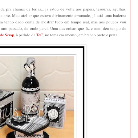
 prá chamar de férias... já estou de volta aos papéis, tesouras, agulhas,
s de arte. Meu atelier que estava divinamente arrumado, já está uma baderna
m tenho dado conta de mostrar tudo em tempo real, mas aos poucos vou
o ano passado, de onde parei. Uma das coisas que fiz e nem deu tempo de
 de Scrap
, à pedido da
TeC
, no tema casamento, em branco preto e prata.