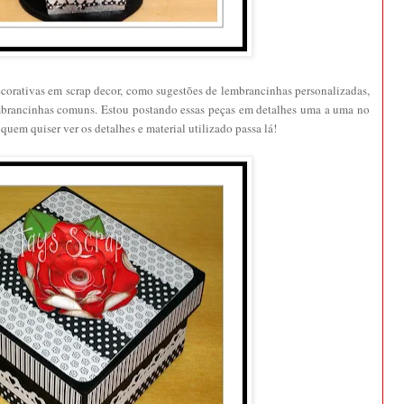
ecorativas em scrap decor, como sugestões de lembrancinhas personalizadas,
embrancinhas comuns. Estou postando essas peças em detalhes uma a uma no
 quem quiser ver os detalhes e material utilizado passa lá!