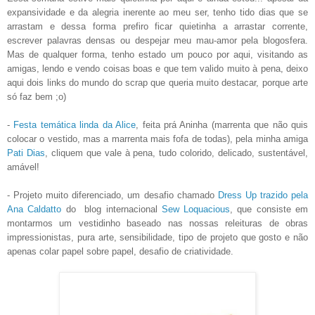
expansividade e da alegria inerente ao meu ser, tenho tido dias que se
arrastam e dessa forma prefiro ficar quietinha a arrastar corrente,
escrever palavras densas ou despejar meu mau-amor pela blogosfera.
Mas de qualquer forma, tenho estado um pouco por aqui, visitando as
amigas, lendo e vendo coisas boas e que tem valido muito à pena, deixo
aqui dois links do mundo do scrap que queria muito destacar, porque arte
só faz bem ;o)
-
Festa temática linda da Alice
, feita prá Aninha (marrenta que não quis
colocar o vestido, mas a marrenta mais fofa de todas), pela minha amiga
Pati Dias
, cliquem que vale à pena, tudo colorido, delicado, sustentável,
amável!
- Projeto muito diferenciado, um desafio chamado
Dress Up trazido pela
Ana Caldatto
do blog internacional
Sew Loquacious
, que consiste em
montarmos um vestidinho baseado nas nossas releituras de obras
impressionistas, pura arte, sensibilidade, tipo de projeto que gosto e não
apenas colar papel sobre papel, desafio de criatividade.