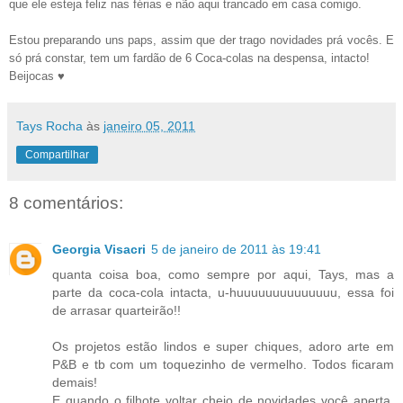
que ele esteja feliz nas férias e não aqui trancado em casa comigo.
Estou preparando uns paps, assim que der trago novidades prá vocês. E
só prá constar, tem um fardão de 6 Coca-colas na despensa, intacto!
Beijocas ♥
Tays Rocha
às
janeiro 05, 2011
Compartilhar
8 comentários:
Georgia Visacri
5 de janeiro de 2011 às 19:41
quanta coisa boa, como sempre por aqui, Tays, mas a
parte da coca-cola intacta, u-huuuuuuuuuuuuuu, essa foi
de arrasar quarteirão!!
Os projetos estão lindos e super chiques, adoro arte em
P&B e tb com um toquezinho de vermelho. Todos ficaram
demais!
E quando o filhote voltar cheio de novidades você aperta,