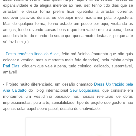
expansividade e da alegria inerente ao meu ser, tenho tido dias que se
arrastam e dessa forma prefiro ficar quietinha a arrastar corrente,
escrever palavras densas ou despejar meu mau-amor pela blogosfera.
Mas de qualquer forma, tenho estado um pouco por aqui, visitando as
amigas, lendo e vendo coisas boas e que tem valido muito à pena, deixo
aqui dois links do mundo do scrap que queria muito destacar, porque arte
só faz bem ;o)
-
Festa temática linda da Alice
, feita prá Aninha (marrenta que não quis
colocar o vestido, mas a marrenta mais fofa de todas), pela minha amiga
Pati Dias
, cliquem que vale à pena, tudo colorido, delicado, sustentável,
amável!
- Projeto muito diferenciado, um desafio chamado
Dress Up trazido pela
Ana Caldatto
do blog internacional
Sew Loquacious
, que consiste em
montarmos um vestidinho baseado nas nossas releituras de obras
impressionistas, pura arte, sensibilidade, tipo de projeto que gosto e não
apenas colar papel sobre papel, desafio de criatividade.