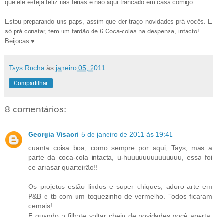
que ele esteja feliz nas férias e não aqui trancado em casa comigo.
Estou preparando uns paps, assim que der trago novidades prá vocês. E
só prá constar, tem um fardão de 6 Coca-colas na despensa, intacto!
Beijocas ♥
Tays Rocha
às
janeiro 05, 2011
Compartilhar
8 comentários:
Georgia Visacri
5 de janeiro de 2011 às 19:41
quanta coisa boa, como sempre por aqui, Tays, mas a
parte da coca-cola intacta, u-huuuuuuuuuuuuuu, essa foi
de arrasar quarteirão!!
Os projetos estão lindos e super chiques, adoro arte em
P&B e tb com um toquezinho de vermelho. Todos ficaram
demais!
E quando o filhote voltar cheio de novidades você aperta,