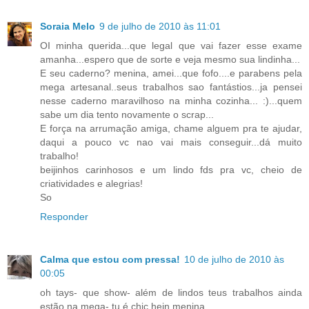
Soraia Melo
9 de julho de 2010 às 11:01
OI minha querida...que legal que vai fazer esse exame
amanha...espero que de sorte e veja mesmo sua lindinha...
E seu caderno? menina, amei...que fofo....e parabens pela
mega artesanal..seus trabalhos sao fantástios...ja pensei
nesse caderno maravilhoso na minha cozinha... :)...quem
sabe um dia tento novamente o scrap...
E força na arrumação amiga, chame alguem pra te ajudar,
daqui a pouco vc nao vai mais conseguir...dá muito
trabalho!
beijinhos carinhosos e um lindo fds pra vc, cheio de
criatividades e alegrias!
So
Responder
Calma que estou com pressa!
10 de julho de 2010 às
00:05
oh tays- que show- além de lindos teus trabalhos ainda
estão na mega- tu é chic hein menina