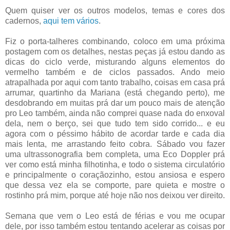
Quem quiser ver os outros modelos, temas e cores dos
cadernos,
aqui tem vários
.
Fiz o porta-talheres combinando, coloco em uma próxima
postagem com os detalhes, nestas peças já estou dando as
dicas do ciclo verde, misturando alguns elementos do
vermelho também e de ciclos passados. Ando meio
atrapalhada por aqui com tanto trabalho, coisas em casa prá
arrumar, quartinho da Mariana (está chegando perto), me
desdobrando em muitas prá dar um pouco mais de atenção
pro Leo também, ainda não comprei quase nada do enxoval
dela, nem o berço, sei que tudo tem sido corrido... e eu
agora com o péssimo hábito de acordar tarde e cada dia
mais lenta, me arrastando feito cobra. Sábado vou fazer
uma ultrassonografia bem completa, uma Eco Doppler prá
ver como está minha filhotinha, e todo o sistema circulatório
e principalmente o coraçãozinho, estou ansiosa e espero
que dessa vez ela se comporte, pare quieta e mostre o
rostinho prá mim, porque até hoje não nos deixou ver direito.
Semana que vem o Leo está de férias e vou me ocupar
dele, por isso também estou tentando acelerar as coisas por