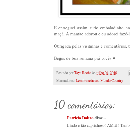
E entreguei assim, tudo embaladinho em
maçã. A mamãe adorou e eu adorei fazê-l
Obrigada pelas visitinhas e comentários, 
Beijos de boa semana prá vocês ♥
Postado por
Tays Rocha
às
julho 04, 2010
Marcadores:
Lembrancinhas
,
Mundo Country
10 comentários:
Patricia Daltro
disse...
Lindo e tão caprichoso! AMEI! Tamb