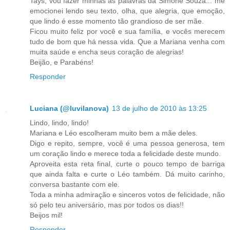
Tays, vou fazer minhas as palavras da Simone Souza... me
emocionei lendo seu texto, olha, que alegria, que emoção,
que lindo é esse momento tão grandioso de ser mãe.
Ficou muito feliz por você e sua família, e vocês merecem
tudo de bom que há nessa vida. Que a Mariana venha com
muita saúde e encha seus coração de alegrias!
Beijão, e Parabéns!
Responder
Luciana (@luvilanova)
13 de julho de 2010 às 13:25
Lindo, lindo, lindo!
Mariana e Léo escolheram muito bem a mãe deles.
Digo e repito, sempre, você é uma pessoa generosa, tem
um coração lindo e merece toda a felicidade deste mundo.
Aproveita esta reta final, curte o pouco tempo de barriga
que ainda falta e curte o Léo também. Dá muito carinho,
conversa bastante com ele.
Toda a minha admiração e sinceros votos de felicidade, não
só pelo teu aniversário, mas por todos os dias!!
Beijos mil!
Responder