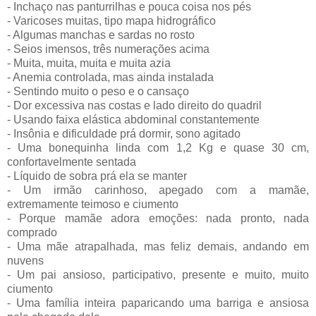
- Inchaço nas panturrilhas e pouca coisa nos pés
- Varicoses muitas, tipo mapa hidrográfico
- Algumas manchas e sardas no rosto
- Seios imensos, três numerações acima
- Muita, muita, muita e muita azia
- Anemia controlada, mas ainda instalada
- Sentindo muito o peso e o cansaço
- Dor excessiva nas costas e lado direito do quadril
- Usando faixa elástica abdominal constantemente
- Insônia e dificuldade prá dormir, sono agitado
- Uma bonequinha linda com 1,2 Kg e quase 30 cm,
confortavelmente sentada
- Líquido de sobra prá ela se manter
- Um irmão carinhoso, apegado com a mamãe,
extremamente teimoso e ciumento
- Porque mamãe adora emoções: nada pronto, nada
comprado
- Uma mãe atrapalhada, mas feliz demais, andando em
nuvens
- Um pai ansioso, participativo, presente e muito, muito
ciumento
- Uma família inteira paparicando uma barriga e ansiosa