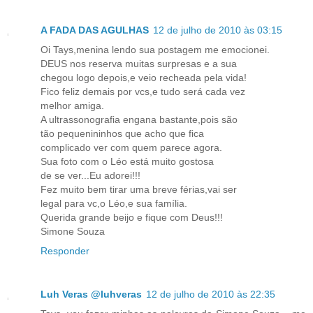
A FADA DAS AGULHAS
12 de julho de 2010 às 03:15
Oi Tays,menina lendo sua postagem me emocionei.
DEUS nos reserva muitas surpresas e a sua
chegou logo depois,e veio recheada pela vida!
Fico feliz demais por vcs,e tudo será cada vez
melhor amiga.
A ultrassonografia engana bastante,pois são
tão pequenininhos que acho que fica
complicado ver com quem parece agora.
Sua foto com o Léo está muito gostosa
de se ver...Eu adorei!!!
Fez muito bem tirar uma breve férias,vai ser
legal para vc,o Léo,e sua família.
Querida grande beijo e fique com Deus!!!
Simone Souza
Responder
Luh Veras @luhveras
12 de julho de 2010 às 22:35