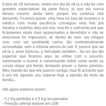
Estou de 28 semanas, ontem era dia de vê-la e não fui com
grandes expectativas da parte física, já que ela nunca
deixou mesmo, ainda bem, porque ela continua não
deixando. Ficamos quase uma hora na sala de exames e a
médica com muita paciência conseguiu uma foto prá
mostrar o rostinho dela prá nós, mas foi o suficiente prá que
ficássemos ainda mais apaixonados e derretidos e não se
emocionar foi impossível, ali dentro de mim, um milagre
vivo, com um semblante calmo, tão confortavelmente
acomodada, sem a mínima pressa de sair. E parece que ao
vê-la o amor triplicou, a felicidade também... foi um dia tão
especial que ficamos aqui às voltas com o assunto,
namorando o exame e conversando sobre como serão as
coisas daqui prá frente, tentando prever o futuro próximo.
Meu marido diz que ela parece comigo, mas tô achando que
é prá me agradar, vou esperar hoje a opinião do resto da
família...
Até agora estamos assim:
- 5,2 Kg perdidos e 4,5 Kg recuperados
- Pressão arterial estável em 10/6