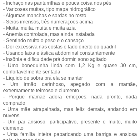
- Inchaço nas panturrilhas e pouca coisa nos pés
- Varicoses muitas, tipo mapa hidrográfico
- Algumas manchas e sardas no rosto
- Seios imensos, três numerações acima
- Muita, muita, muita e muita azia
- Anemia controlada, mas ainda instalada
- Sentindo muito o peso e o cansaço
- Dor excessiva nas costas e lado direito do quadril
- Usando faixa elástica abdominal constantemente
- Insônia e dificuldade prá dormir, sono agitado
- Uma bonequinha linda com 1,2 Kg e quase 30 cm,
confortavelmente sentada
- Líquido de sobra prá ela se manter
- Um irmão carinhoso, apegado com a mamãe,
extremamente teimoso e ciumento
- Porque mamãe adora emoções: nada pronto, nada
comprado
- Uma mãe atrapalhada, mas feliz demais, andando em
nuvens
- Um pai ansioso, participativo, presente e muito, muito
ciumento
- Uma família inteira paparicando uma barriga e ansiosa