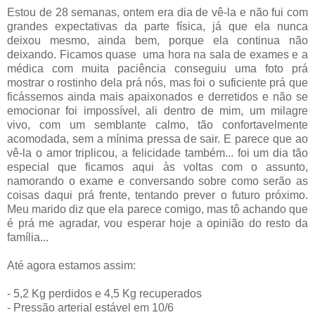
Estou de 28 semanas, ontem era dia de vê-la e não fui com
grandes expectativas da parte física, já que ela nunca
deixou mesmo, ainda bem, porque ela continua não
deixando. Ficamos quase uma hora na sala de exames e a
médica com muita paciência conseguiu uma foto prá
mostrar o rostinho dela prá nós, mas foi o suficiente prá que
ficássemos ainda mais apaixonados e derretidos e não se
emocionar foi impossível, ali dentro de mim, um milagre
vivo, com um semblante calmo, tão confortavelmente
acomodada, sem a mínima pressa de sair. E parece que ao
vê-la o amor triplicou, a felicidade também... foi um dia tão
especial que ficamos aqui às voltas com o assunto,
namorando o exame e conversando sobre como serão as
coisas daqui prá frente, tentando prever o futuro próximo.
Meu marido diz que ela parece comigo, mas tô achando que
é prá me agradar, vou esperar hoje a opinião do resto da
família...
Até agora estamos assim:
- 5,2 Kg perdidos e 4,5 Kg recuperados
- Pressão arterial estável em 10/6