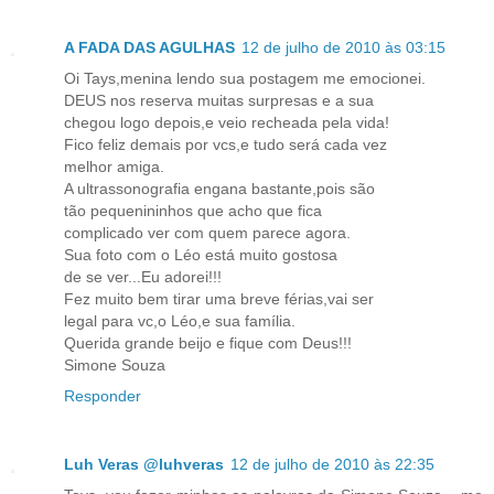
A FADA DAS AGULHAS
12 de julho de 2010 às 03:15
Oi Tays,menina lendo sua postagem me emocionei.
DEUS nos reserva muitas surpresas e a sua
chegou logo depois,e veio recheada pela vida!
Fico feliz demais por vcs,e tudo será cada vez
melhor amiga.
A ultrassonografia engana bastante,pois são
tão pequenininhos que acho que fica
complicado ver com quem parece agora.
Sua foto com o Léo está muito gostosa
de se ver...Eu adorei!!!
Fez muito bem tirar uma breve férias,vai ser
legal para vc,o Léo,e sua família.
Querida grande beijo e fique com Deus!!!
Simone Souza
Responder
Luh Veras @luhveras
12 de julho de 2010 às 22:35