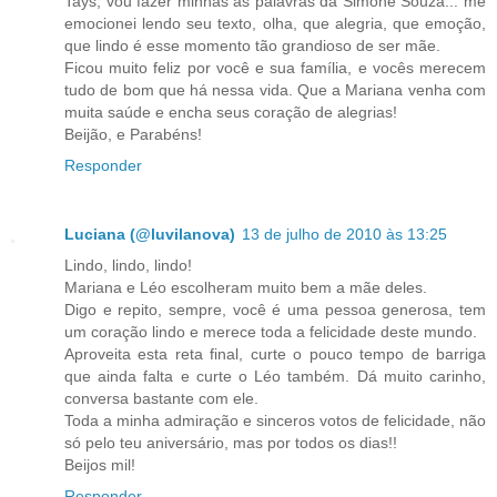
Tays, vou fazer minhas as palavras da Simone Souza... me
emocionei lendo seu texto, olha, que alegria, que emoção,
que lindo é esse momento tão grandioso de ser mãe.
Ficou muito feliz por você e sua família, e vocês merecem
tudo de bom que há nessa vida. Que a Mariana venha com
muita saúde e encha seus coração de alegrias!
Beijão, e Parabéns!
Responder
Luciana (@luvilanova)
13 de julho de 2010 às 13:25
Lindo, lindo, lindo!
Mariana e Léo escolheram muito bem a mãe deles.
Digo e repito, sempre, você é uma pessoa generosa, tem
um coração lindo e merece toda a felicidade deste mundo.
Aproveita esta reta final, curte o pouco tempo de barriga
que ainda falta e curte o Léo também. Dá muito carinho,
conversa bastante com ele.
Toda a minha admiração e sinceros votos de felicidade, não
só pelo teu aniversário, mas por todos os dias!!
Beijos mil!
Responder