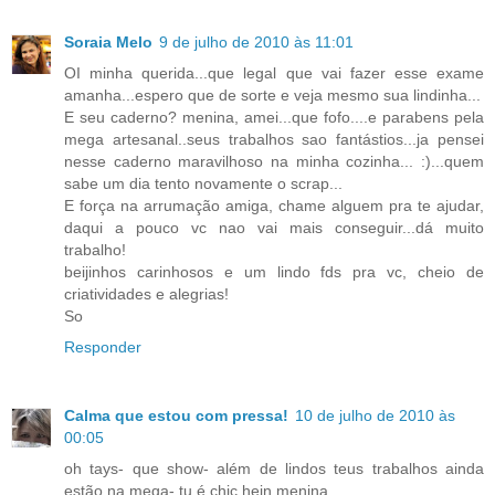
Soraia Melo
9 de julho de 2010 às 11:01
OI minha querida...que legal que vai fazer esse exame
amanha...espero que de sorte e veja mesmo sua lindinha...
E seu caderno? menina, amei...que fofo....e parabens pela
mega artesanal..seus trabalhos sao fantástios...ja pensei
nesse caderno maravilhoso na minha cozinha... :)...quem
sabe um dia tento novamente o scrap...
E força na arrumação amiga, chame alguem pra te ajudar,
daqui a pouco vc nao vai mais conseguir...dá muito
trabalho!
beijinhos carinhosos e um lindo fds pra vc, cheio de
criatividades e alegrias!
So
Responder
Calma que estou com pressa!
10 de julho de 2010 às
00:05
oh tays- que show- além de lindos teus trabalhos ainda
estão na mega- tu é chic hein menina