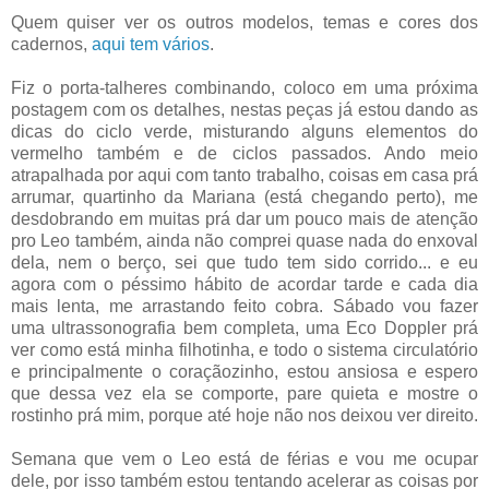
Quem quiser ver os outros modelos, temas e cores dos
cadernos,
aqui tem vários
.
Fiz o porta-talheres combinando, coloco em uma próxima
postagem com os detalhes, nestas peças já estou dando as
dicas do ciclo verde, misturando alguns elementos do
vermelho também e de ciclos passados. Ando meio
atrapalhada por aqui com tanto trabalho, coisas em casa prá
arrumar, quartinho da Mariana (está chegando perto), me
desdobrando em muitas prá dar um pouco mais de atenção
pro Leo também, ainda não comprei quase nada do enxoval
dela, nem o berço, sei que tudo tem sido corrido... e eu
agora com o péssimo hábito de acordar tarde e cada dia
mais lenta, me arrastando feito cobra. Sábado vou fazer
uma ultrassonografia bem completa, uma Eco Doppler prá
ver como está minha filhotinha, e todo o sistema circulatório
e principalmente o coraçãozinho, estou ansiosa e espero
que dessa vez ela se comporte, pare quieta e mostre o
rostinho prá mim, porque até hoje não nos deixou ver direito.
Semana que vem o Leo está de férias e vou me ocupar
dele, por isso também estou tentando acelerar as coisas por