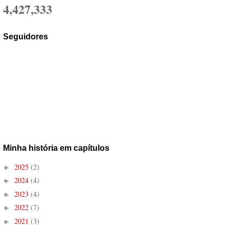
4,427,333
Seguidores
Minha história em capítulos
2025
(2)
►
2024
(4)
►
2023
(4)
►
2022
(7)
►
2021
(3)
►