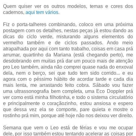
Quem quiser ver os outros modelos, temas e cores dos
cadernos,
aqui tem vários
.
Fiz o porta-talheres combinando, coloco em uma próxima
postagem com os detalhes, nestas peças já estou dando as
dicas do ciclo verde, misturando alguns elementos do
vermelho também e de ciclos passados. Ando meio
atrapalhada por aqui com tanto trabalho, coisas em casa prá
arrumar, quartinho da Mariana (está chegando perto), me
desdobrando em muitas prá dar um pouco mais de atenção
pro Leo também, ainda não comprei quase nada do enxoval
dela, nem o berço, sei que tudo tem sido corrido... e eu
agora com o péssimo hábito de acordar tarde e cada dia
mais lenta, me arrastando feito cobra. Sábado vou fazer
uma ultrassonografia bem completa, uma Eco Doppler prá
ver como está minha filhotinha, e todo o sistema circulatório
e principalmente o coraçãozinho, estou ansiosa e espero
que dessa vez ela se comporte, pare quieta e mostre o
rostinho prá mim, porque até hoje não nos deixou ver direito.
Semana que vem o Leo está de férias e vou me ocupar
dele, por isso também estou tentando acelerar as coisas por