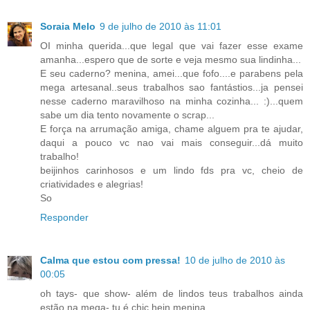
Soraia Melo
9 de julho de 2010 às 11:01
OI minha querida...que legal que vai fazer esse exame
amanha...espero que de sorte e veja mesmo sua lindinha...
E seu caderno? menina, amei...que fofo....e parabens pela
mega artesanal..seus trabalhos sao fantástios...ja pensei
nesse caderno maravilhoso na minha cozinha... :)...quem
sabe um dia tento novamente o scrap...
E força na arrumação amiga, chame alguem pra te ajudar,
daqui a pouco vc nao vai mais conseguir...dá muito
trabalho!
beijinhos carinhosos e um lindo fds pra vc, cheio de
criatividades e alegrias!
So
Responder
Calma que estou com pressa!
10 de julho de 2010 às
00:05
oh tays- que show- além de lindos teus trabalhos ainda
estão na mega- tu é chic hein menina