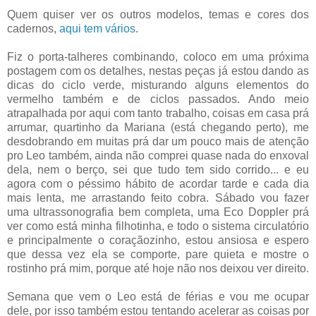
Quem quiser ver os outros modelos, temas e cores dos
cadernos,
aqui tem vários
.
Fiz o porta-talheres combinando, coloco em uma próxima
postagem com os detalhes, nestas peças já estou dando as
dicas do ciclo verde, misturando alguns elementos do
vermelho também e de ciclos passados. Ando meio
atrapalhada por aqui com tanto trabalho, coisas em casa prá
arrumar, quartinho da Mariana (está chegando perto), me
desdobrando em muitas prá dar um pouco mais de atenção
pro Leo também, ainda não comprei quase nada do enxoval
dela, nem o berço, sei que tudo tem sido corrido... e eu
agora com o péssimo hábito de acordar tarde e cada dia
mais lenta, me arrastando feito cobra. Sábado vou fazer
uma ultrassonografia bem completa, uma Eco Doppler prá
ver como está minha filhotinha, e todo o sistema circulatório
e principalmente o coraçãozinho, estou ansiosa e espero
que dessa vez ela se comporte, pare quieta e mostre o
rostinho prá mim, porque até hoje não nos deixou ver direito.
Semana que vem o Leo está de férias e vou me ocupar
dele, por isso também estou tentando acelerar as coisas por