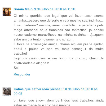
Soraia Melo
9 de julho de 2010 às 11:01
OI minha querida...que legal que vai fazer esse exame
amanha...espero que de sorte e veja mesmo sua lindinha...
E seu caderno? menina, amei...que fofo....e parabens pela
mega artesanal..seus trabalhos sao fantástios...ja pensei
nesse caderno maravilhoso na minha cozinha... :)...quem
sabe um dia tento novamente o scrap...
E força na arrumação amiga, chame alguem pra te ajudar,
daqui a pouco vc nao vai mais conseguir...dá muito
trabalho!
beijinhos carinhosos e um lindo fds pra vc, cheio de
criatividades e alegrias!
So
Responder
Calma que estou com pressa!
10 de julho de 2010 às
00:05
oh tays- que show- além de lindos teus trabalhos ainda
estão na mega- tu é chic hein menina