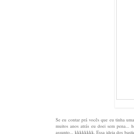
Se eu contar prá vocês que eu tinha um
muitos anos atrás eu doei sem pena... 
assunto... kkkkkkkk. Essa ideia dos bast