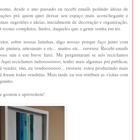
prooms, desde o ano passado eu recebi emails pedindo ideias de
pirações prá quem quer deixar seu espaço mais aconchegante e
umas sugestões e ideias, inicialmente de decoração e organização,
aft rooms completos, lindos, daqueles que a gente sonha em ter.
rior, sobre nossas latinhas, digo nossas porque faço junto com
 pintura, artesanato e etc... muitos etc... rsrsrsrsr. Recebi emails
sso sim e em breve farei. Me perguntaram se nós reciclamos
. Aqui reciclamos tudoooooooo, tenho mais algumas prá publicar,
 vender, sim, eu vendooooooo... rsrsrsrsr, estou produzindo mais
á foram todas vendidas. Mais tarde eu vou retribuir as visitas com
squinho.
ue gostem e aproveitem!