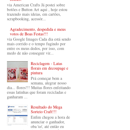
via American Crafts Já postei sobre
botões e Button Art aqui , hoje estou
trazendo mais ideias, em cartões,
scrapbooking, acessór...
Agradecimento, despedida e meus
votos de Boas Festas!!!
via Google Images Cada dia está sendo
mais corrido e o tempo fugindo por
entre os meus dedos, por isso, com
medo de não conseguir vir...
Reciclagem - Latas
florais em decoupage e
pintura
Prá começar bem a
semana, alegrar nosso
dia... flores!!! Muitas flores enfeitando
essas latinhas que foram recicladas e
ganharam ...
Resultado do Mega
Sorteio Craft!!!
Enfim chegou a hora de
anunciar o ganhador,
oba \o/, até então eu