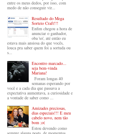
entre os meus dedos, por isso, com
medo de não conseguir vir...
Resultado do Mega
Sorteio Craft!!!
Enfim chegou a hora de
anunciar o ganhador,
oba \o/, até então eu
estava mais ansiosa do que vocês,
louca pra saber quem foi a sortuda ou
s...
Encontro marcado...
seja bem-vinda
Mariana!
Foram longas 40
semanas esperando por
você e a cada dia que passava a
expectativa aumentava, a curiosidade e
a vontade de saber como ...
Amizades preciosas,
dias especiais!!! E meu
cabelo novo, nem tão
bom ;o(
Estou devendo como
sempre alguns posts, de momentos