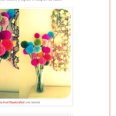
ia Ived Handcrafted
com tutorial