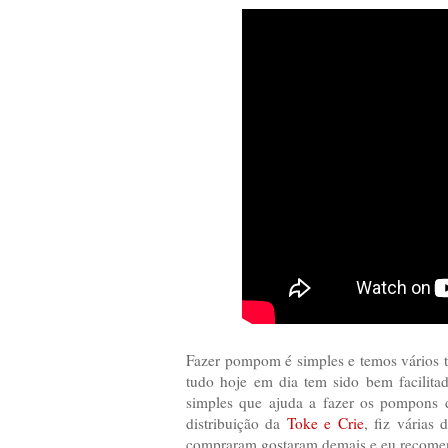
Fazer pompom é simples e temos vários t
tudo hoje em dia tem sido bem facilitad
simples que ajuda a fazer os pompons d
distribuição da
Toke e Crie
, fiz várias
compraram gostaram demais e eu recomend