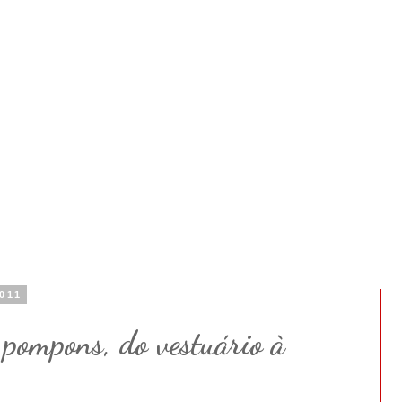
2011
 pompons, do vestuário à