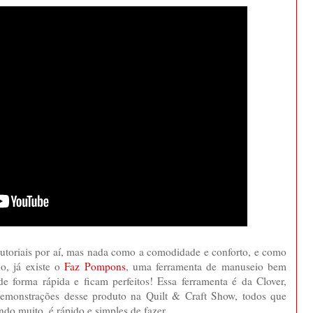
utoriais por aí, mas nada como a comodidade e conforto, e como
o, já existe o
Faz Pompons
, uma ferramenta de manuseio bem
e forma rápida e ficam perfeitos! Essa ferramenta é da Clover,
 demonstrações desse produto na Quilt & Craft Show, todos que
o muito, é rápido e simples de fazer.