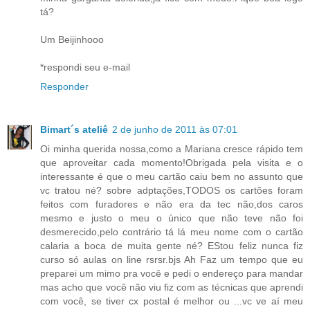
tá?
Um Beijinhooo
*respondi seu e-mail
Responder
Bimart´s ateliê
2 de junho de 2011 às 07:01
Oi minha querida nossa,como a Mariana cresce rápido tem
que aproveitar cada momento!Obrigada pela visita e o
interessante é que o meu cartão caiu bem no assunto que
vc tratou né? sobre adptações,TODOS os cartões foram
feitos com furadores e não era da tec não,dos caros
mesmo e justo o meu o único que não teve não foi
desmerecido,pelo contrário tá lá meu nome com o cartão
calaria a boca de muita gente né? EStou feliz nunca fiz
curso só aulas on line rsrsr.bjs Ah Faz um tempo que eu
preparei um mimo pra você e pedi o endereço para mandar
mas acho que você não viu fiz com as técnicas que aprendi
com você, se tiver cx postal é melhor ou ...vc ve aí meu