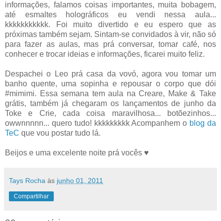
informações, falamos coisas importantes, muita bobagem,
até esmaltes holográficos eu vendi nessa aula...
kkkkkkkkkkk. Foi muito divertido e eu espero que as
próximas também sejam. Sintam-se convidados à vir, não só
para fazer as aulas, mas prá conversar, tomar café, nos
conhecer e trocar ideias e informações, ficarei muito feliz.
Despachei o Leo prá casa da vovó, agora vou tomar um
banho quente, uma sopinha e repousar o corpo que dói
#mimimi. Essa semana tem aula na Creare, Make & Take
grátis, também já chegaram os lançamentos de junho da
Toke e Crie, cada coisa maravilhosa... botõezinhos...
owwnnnnn... quero tudo! kkkkkkkkk Acompanhem o
blog da
TeC
que vou postar tudo lá.
Beijos e uma excelente noite prá vocês ♥
Tays Rocha
às
junho 01, 2011
Compartilhar