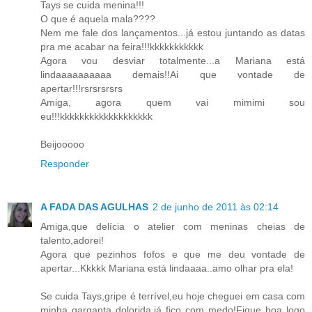
Tays se cuida menina!!!
O que é aquela mala????
Nem me fale dos lançamentos...já estou juntando as datas
pra me acabar na feira!!!kkkkkkkkkkk
Agora vou desviar totalmente...a Mariana está
lindaaaaaaaaaa demais!!Ai que vontade de
apertar!!!rsrsrsrsrs
Amiga, agora quem vai mimimi sou
eu!!!kkkkkkkkkkkkkkkkkkk
Beijooooo
Responder
A FADA DAS AGULHAS
2 de junho de 2011 às 02:14
Amiga,que delícia o atelier com meninas cheias de
talento,adorei!
Agora que pezinhos fofos e que me deu vontade de
apertar...Kkkkk Mariana está lindaaaa..amo olhar pra ela!
Se cuida Tays,gripe é terrível,eu hoje cheguei em casa com
minha garganta dolorida,já fico com medo!Fique boa logo