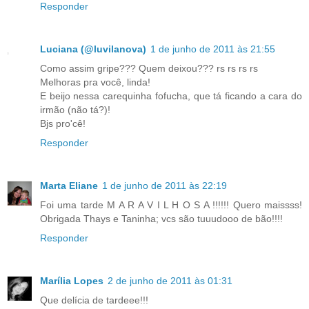
Responder
Luciana (@luvilanova)
1 de junho de 2011 às 21:55
Como assim gripe??? Quem deixou??? rs rs rs rs
Melhoras pra você, linda!
E beijo nessa carequinha fofucha, que tá ficando a cara do
irmão (não tá?)!
Bjs pro'cê!
Responder
Marta Eliane
1 de junho de 2011 às 22:19
Foi uma tarde M A R A V I L H O S A !!!!!! Quero maissss!
Obrigada Thays e Taninha; vcs são tuuudooo de bão!!!!
Responder
Marília Lopes
2 de junho de 2011 às 01:31
Que delícia de tardeee!!!