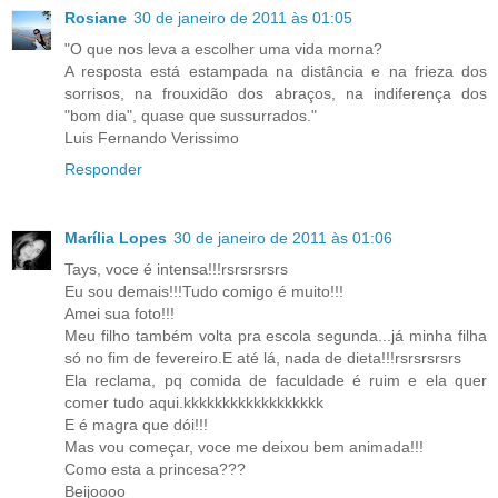
Rosiane
30 de janeiro de 2011 às 01:05
"O que nos leva a escolher uma vida morna?
A resposta está estampada na distância e na frieza dos
sorrisos, na frouxidão dos abraços, na indiferença dos
"bom dia", quase que sussurrados."
Luis Fernando Verissimo
Responder
Marília Lopes
30 de janeiro de 2011 às 01:06
Tays, voce é intensa!!!rsrsrsrsrs
Eu sou demais!!!Tudo comigo é muito!!!
Amei sua foto!!!
Meu filho também volta pra escola segunda...já minha filha
só no fim de fevereiro.E até lá, nada de dieta!!!rsrsrsrsrs
Ela reclama, pq comida de faculdade é ruim e ela quer
comer tudo aqui.kkkkkkkkkkkkkkkkkk
E é magra que dói!!!
Mas vou começar, voce me deixou bem animada!!!
Como esta a princesa???
Beijoooo