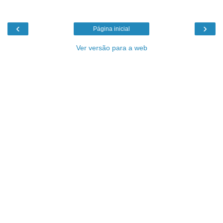
‹
›
Página inicial
Ver versão para a web