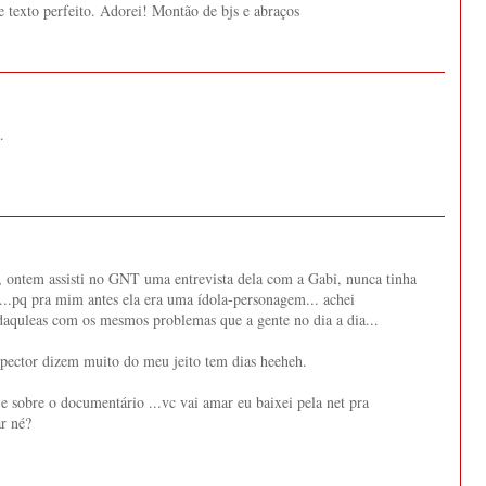
e texto perfeito. Adorei! Montão de bjs e abraços
.
, ontem assisti no GNT uma entrevista dela com a Gabi, nunca tinha
a...pq pra mim antes ela era uma ídola-personagem... achei
 daquleas com os mesmos problemas que a gente no dia a dia...
nspector dizem muito do meu jeito tem dias heeheh.
e sobre o documentário ...vc vai amar eu baixei pela net pra
ar né?