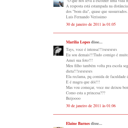
"O que nos leva a escolher uma vida 
A resposta está estampada na distância
dos "bom dia", quase que sussurrados.
Luis Fernando Verissimo
30 de janeiro de 2011 às 01:05
Marília Lopes
disse...
Tays, voce é intensa!!!rsrsrsrsrs
Eu sou demais!!!Tudo comigo é muito
Amei sua foto!!!
Meu filho também volta pra escola segu
dieta!!!rsrsrsrsrs
Ela reclama, pq comida de faculdade
E é magra que dói!!!
Mas vou começar, voce me deixou be
Como esta a princesa???
Beijoooo
30 de janeiro de 2011 às 01:06
Elaine Barnes
disse...