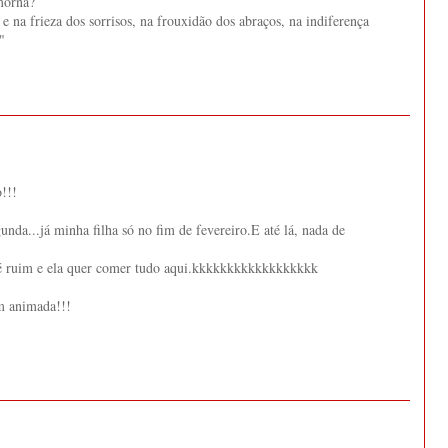
morna?
 e na frieza dos sorrisos, na frouxidão dos abraços, na indiferença
"
!!!
nda...já minha filha só no fim de fevereiro.E até lá, nada de
 é ruim e ela quer comer tudo aqui.kkkkkkkkkkkkkkkkkk
m animada!!!