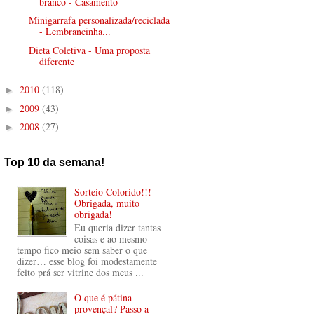
branco - Casamento
Minigarrafa personalizada/reciclada
- Lembrancinha...
Dieta Coletiva - Uma proposta
diferente
2010
(118)
►
2009
(43)
►
2008
(27)
►
Top 10 da semana!
Sorteio Colorido!!!
Obrigada, muito
obrigada!
Eu queria dizer tantas
coisas e ao mesmo
tempo fico meio sem saber o que
dizer… esse blog foi modestamente
feito prá ser vitrine dos meus ...
O que é pátina
provençal? Passo a