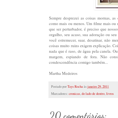
Sempre desprezei as coisas mornas, as 
como mais ou menos. Um filme mais ou m
que ser perturbador, é preciso que nosso
orgulho, seu acaso, sua adoração ou se
você estremecer, suar, desatinar, não mer
coisas muito ruins exigem explicação. Co
nada que é raso, de água pela canela. Ou
margem, espiando de fora. Não cons
condescendência comigo também...
Martha Medeiros
Postado por
Tays Rocha
às
janeiro 29, 2011
Marcadores:
cronicas
,
do lado de dentro
,
livros
20 comentários: