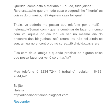
Querida, como está a Mariana? E o Léo, tudo joinha?
Rsrsrsrs...acho que em toda casa o segundinho " herda" as
coisas do primeiro, né? Aqui em casa foi igual !!!
Thais, vc poderia me passar seu telefone por e-mail? -
helenatok@gmail.com - queria combinar de fazer um curso
com vc...aquele do dia 27...vai ser no mesmo dia do
encontro das blogueiras, né? rsrsrs...eu não sei ainda se
vou, amiga no encontro ou no curso...tô dividida...rsrsrsrs
Fica com deus, amiga e quando precisar de alguma coisa
que possa fazer por vc, é só gritar,´ta?
Meu telefone é 3234-7244 ( trabalho), celular - 8486-
7644,tá?
Beijão
Helena
http://diaadiacorridinho.blogspot.com
Responder