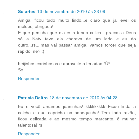
So artes
13 de novembro de 2010 às 23:09
Amiga, ficou tudo muito lindo...e claro que ja levei os
moldes, obrigada!
E que peninha que ela esta tendo colica....gracas a Deus
só a Naty teve...ela chorava de um lado e eu do
outro...rs....mas vai passar amiga, vamos torcer que seja
rapido, ne? :)
beijinhos carinhosos e aproveite o feriadao *Ü*
So
Responder
Patricia Daltro
18 de novembro de 2010 às 04:28
Eu e você amamos joaninhas! kkkkkkkkk Ficou linda a
colcha e que capricho na bonequinha! Tem toda razão,
ficou delicada e ao mesmo tempo marcante. ô mulher
talentosa! rs
Responder