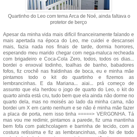
Quartinho do Leo com tema Arca de Noé, ainda faltava o
protetor de berço
Apesar da minha vida mais difícil financeiramente falando e
mais apertada na época do Leo, me cuidei e descansei
mais, fazia nada nos finais de tarde, dormia horrores,
esperando meu marido chegar com nega-maluca recheada
com brigadeiro e Coca-Cola Zero, todos, todos os dias...
bordei o enxoval todinho, toalhas de banho, babadores
fofos, fiz crochê nas fraldinhas de boca, eu e minha mãe
pintamos todo o kit do quartinho e fizemos as
lembrancinhas. E da Mariana... aiai... prá começo de
assunto que ela herdou o jogo de quarto do Leo, o kit do
quarto ainda está cru, tudo bem que ela ainda não dorme no
quarto dela, mas no moisés ao lado da minha cama, não
bordei um X em canto nenhum e se não é minha mãe fazer
a placa de porta, nem isso tinha =====> VERGONHA. Tá
mas vou me redimir, pintamos a parede, fiz uma mantinha
bem fofa com patchcolagem e barrinha de tecido, com a
costura retíssima e fiz as lembrancinhas, não foi de todo