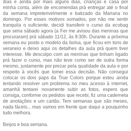
dias e ainda por mais alguns dias, crianças e casa por
minha conta, além de encomendas prá entregar até o final
da semana impreterivelmente e batizado da Mariana no
domingo. Por esses motivos somados, por não me sentir
tranquila o suficiente, decidi transferir o curso da ecobag
que seria sábado agora (a Fer me avisou das meninas que
procuraram) prá sábado 11/12, às 9:30h. Durante a próxima
semana eu posto o modelo da bolsa, que ficou em tons de
veraneio e deixo aqui os detalhes da aula prá quem tiver
interesse. Me desculpo com as meninas que tinham ligado
prá fazer o curso, mas não teve como ser de outra forma
mesmo, justamente por prezar pela qualidade da aula e por
respeito à vocês que tomei essa decisão. Não consegui
colocar os dois paps da True Colors porque estou ainda
tentando resolver um problema no meu acesso à internet,
amanhã tentarei novamente subir as fotos, espero que
consiga, conforme os pedidos que recebi, fiz uma caderneta
de anotações e um cartão. Tem semanas que são meses,
nada fáceis... mas vamos em frente que daqui a pouquinho
tudo melhora.
Beijos e boa semana.