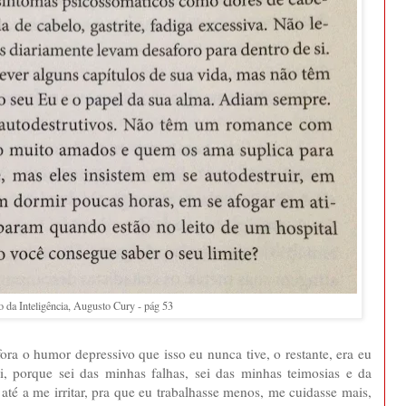
 da Inteligência, Augusto Cury - pág 53
 fora o humor depressivo que isso eu nunca tive, o restante, era eu
i, porque sei das minhas falhas, sei das minhas teimosias e da
até a me irritar, pra que eu trabalhasse menos, me cuidasse mais,