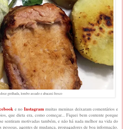
-doce grelhada, lombo assado e abacaxi fresco
cebook
Instagram
e no
muitas meninas deixaram comentários e
os, que dieta era, como começar... Fiquei bem contente porque
 se sentiram motivadas também, e não há nada melhor na vida do
as pessoas, agentes de mudança, propagadores de boa informação.