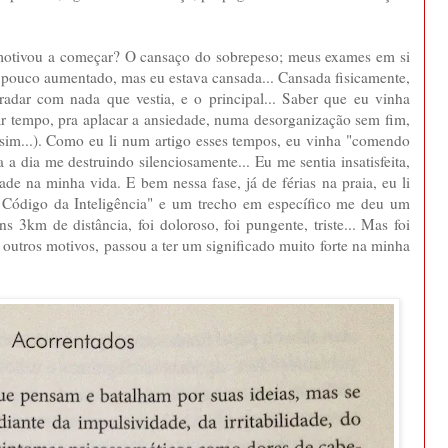
tivou a começar? O cansaço do sobrepeso; meus exames em si
m pouco aumentado, mas eu estava cansada... Cansada fisicamente,
radar com nada que vestia, e o principal... Saber que eu vinha
r tempo, pra aplacar a ansiedade, numa desorganização sem fim,
 sim...). Como eu li num artigo esses tempos, eu vinha "comendo
 a dia me destruindo silenciosamente... Eu me sentia insatisfeita,
ade na minha vida. E bem nessa fase, já de férias na praia, eu li
ódigo da Inteligência" e um trecho em específico me deu um
s 3km de distância, foi doloroso, foi pungente, triste... Mas foi
e outros motivos, passou a ter um significado muito forte na minha