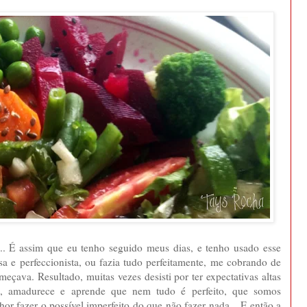
.. É assim que eu tenho seguido meus dias, e tenho usado esse
a e perfeccionista, ou fazia tudo perfeitamente, me cobrando de
çava. Resultado, muitas vezes desisti por ter expectativas altas
e, amadurece e aprende que nem tudo é perfeito, que somos
or fazer o possível imperfeito do que não fazer nada... E então a