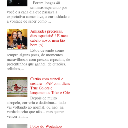
Foram longas 40
semanas esperando por
você e a cada dia que passava a
expectativa aumentava, a curiosidade e
a vontade de saber como ...
Amizades preciosas,
dias especiais!!! E meu
cabelo novo, nem tão
bom ;o(
Estou devendo como
sempre alguns posts, de momentos
maravilhosos com pessoas especiais, de
presentinhos que ganhei, de citações,
selinhos,...
Cartão com stencil e
costura - PAP com dicas
True Colors e
lançamentos Toke e Crie
Depois de muito
atropelo, correria e desânimo... tudo
vai voltando ao normal, ou não, na
verdade acho que não... mas querer
vencer a in...
Fotos do Workshop