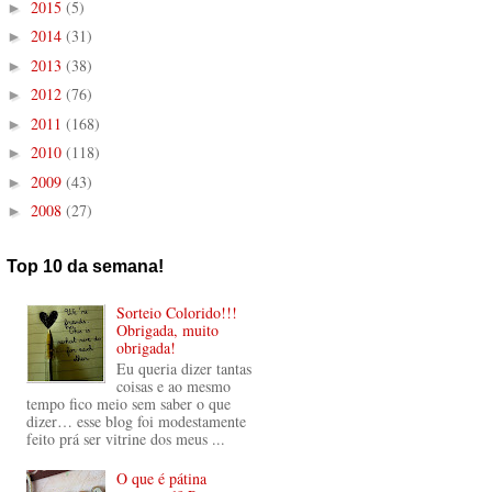
2015
(5)
►
2014
(31)
►
2013
(38)
►
2012
(76)
►
2011
(168)
►
2010
(118)
►
2009
(43)
►
2008
(27)
►
Top 10 da semana!
Sorteio Colorido!!!
Obrigada, muito
obrigada!
Eu queria dizer tantas
coisas e ao mesmo
tempo fico meio sem saber o que
dizer… esse blog foi modestamente
feito prá ser vitrine dos meus ...
O que é pátina