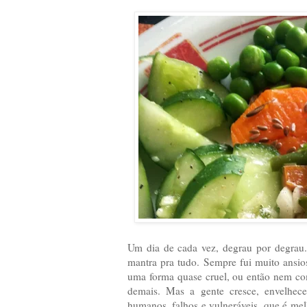
Um dia de cada vez, degrau por degrau.
mantra pra tudo. Sempre fui muito ansios
uma forma quase cruel, ou então nem come
demais. Mas a gente cresce, envelhec
humanos, falhos e vulneráveis, que é melh