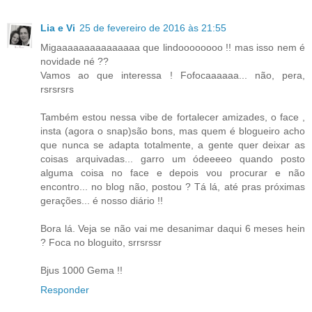
Lia e Vi
25 de fevereiro de 2016 às 21:55
Migaaaaaaaaaaaaaaa que lindoooooooo !! mas isso nem é
novidade né ??
Vamos ao que interessa ! Fofocaaaaaa... não, pera,
rsrsrsrs
Também estou nessa vibe de fortalecer amizades, o face ,
insta (agora o snap)são bons, mas quem é blogueiro acho
que nunca se adapta totalmente, a gente quer deixar as
coisas arquivadas... garro um ódeeeeo quando posto
alguma coisa no face e depois vou procurar e não
encontro... no blog não, postou ? Tá lá, até pras próximas
gerações... é nosso diário !!
Bora lá. Veja se não vai me desanimar daqui 6 meses hein
? Foca no bloguito, srrsrssr
Bjus 1000 Gema !!
Responder