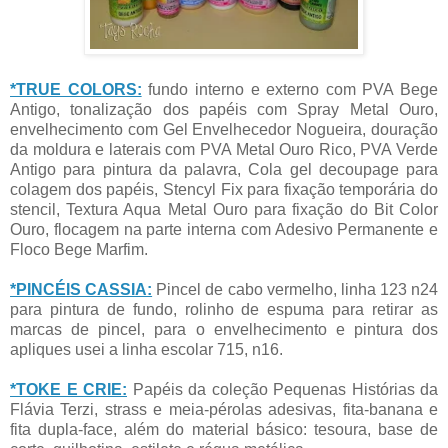
*TRUE COLORS:
fundo interno e externo com PVA Bege
Antigo, tonalização dos papéis com Spray Metal Ouro,
envelhecimento com Gel Envelhecedor Nogueira, douração
da moldura e laterais com PVA Metal Ouro Rico, PVA Verde
Antigo para pintura da palavra, Cola gel decoupage para
colagem dos papéis, Stencyl Fix para fixação temporária do
stencil, Textura Aqua Metal Ouro para fixação do Bit Color
Ouro, flocagem na parte interna com Adesivo Permanente e
Floco Bege Marfim.
*PINCÉIS CASSIA:
Pincel de cabo vermelho, linha 123 n24
para pintura de fundo, rolinho de espuma para retirar as
marcas de pincel, para o envelhecimento e pintura dos
apliques usei a linha escolar 715, n16.
*TOKE E CRIE:
Papéis da coleção Pequenas Histórias da
Flávia Terzi, strass e meia-pérolas adesivas, fita-banana e
fita dupla-face, além do material básico: tesoura, base de