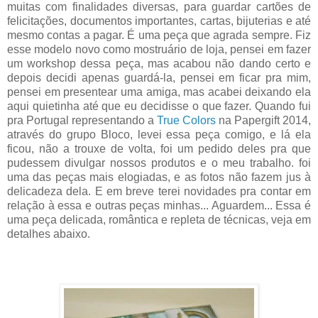
muitas com finalidades diversas, para guardar cartões de
felicitações, documentos importantes, cartas, bijuterias e até
mesmo contas a pagar. É uma peça que agrada sempre. Fiz
esse modelo novo como mostruário de loja, pensei em fazer
um workshop dessa peça, mas acabou não dando certo e
depois decidi apenas guardá-la, pensei em ficar pra mim,
pensei em presentear uma amiga, mas acabei deixando ela
aqui quietinha até que eu decidisse o que fazer. Quando fui
pra Portugal representando a
True Colors
na Papergift 2014,
através do grupo Bloco, levei essa peça comigo, e lá ela
ficou, não a trouxe de volta, foi um pedido deles pra que
pudessem divulgar nossos produtos e o meu trabalho. foi
uma das peças mais elogiadas, e as fotos não fazem jus à
delicadeza dela. E em breve terei novidades pra contar em
relação à essa e outras peças minhas... Aguardem... Essa é
uma peça delicada, romântica e repleta de técnicas, veja em
detalhes abaixo.