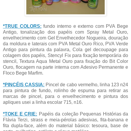
*TRUE COLORS:
fundo interno e externo com PVA Bege
Antigo, tonalização dos papéis com Spray Metal Ouro,
envelhecimento com Gel Envelhecedor Nogueira, douração
da moldura e laterais com PVA Metal Ouro Rico, PVA Verde
Antigo para pintura da palavra, Cola gel decoupage para
colagem dos papéis, Stencyl Fix para fixação temporária do
stencil, Textura Aqua Metal Ouro para fixação do Bit Color
Ouro, flocagem na parte interna com Adesivo Permanente e
Floco Bege Marfim.
*PINCÉIS CASSIA:
Pincel de cabo vermelho, linha 123 n24
para pintura de fundo, rolinho de espuma para retirar as
marcas de pincel, para o envelhecimento e pintura dos
apliques usei a linha escolar 715, n16.
*TOKE E CRIE:
Papéis da coleção Pequenas Histórias da
Flávia Terzi, strass e meia-pérolas adesivas, fita-banana e
fita dupla-face, além do material básico: tesoura, base de