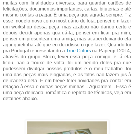
muitas com finalidades diversas, para guardar cartões de
felicitações, documentos importantes, cartas, bijuterias e até
mesmo contas a pagar. É uma peça que agrada sempre. Fiz
esse modelo novo como mostruário de loja, pensei em fazer
um workshop dessa peça, mas acabou não dando certo e
depois decidi apenas guardá-la, pensei em ficar pra mim,
pensei em presentear uma amiga, mas acabei deixando ela
aqui quietinha até que eu decidisse o que fazer. Quando fui
pra Portugal representando a
True Colors
na Papergift 2014,
através do grupo Bloco, levei essa peça comigo, e lá ela
ficou, não a trouxe de volta, foi um pedido deles pra que
pudessem divulgar nossos produtos e o meu trabalho. foi
uma das peças mais elogiadas, e as fotos não fazem jus à
delicadeza dela. E em breve terei novidades pra contar em
relação à essa e outras peças minhas... Aguardem... Essa é
uma peça delicada, romântica e repleta de técnicas, veja em
detalhes abaixo.