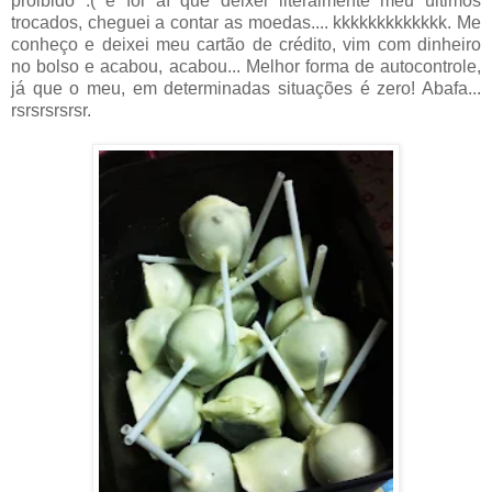
proibido :( e foi aí que deixei literalmente meu últimos
trocados, cheguei a contar as moedas.... kkkkkkkkkkkkk. Me
conheço e deixei meu cartão de crédito, vim com dinheiro
no bolso e acabou, acabou... Melhor forma de autocontrole,
já que o meu, em determinadas situações é zero! Abafa...
rsrsrsrsrsr.