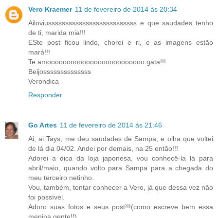
Vero Kraemer
11 de fevereiro de 2014 às 20:34
Ailoviussssssssssssssssssssssssss e que saudades tenho
de ti, marida mia!!!
ESte post ficou lindo, chorei e ri, e as imagens estão
mará!!!
Te amooooooooooooooooooooooooo gata!!!
Beijossssssssssssss
Verondica
Responder
Go Artes
11 de fevereiro de 2014 às 21:46
Ai, ai Tays, me deu saudades de Sampa, e olha que voltei
de lá dia 04/02. Andei por demais, na 25 então!!!
Adorei a dica da loja japonesa, vou conhecê-la lá para
abril/maio, quando volto para Sampa para a chegada do
meu terceiro netinho.
Vou, também, tentar conhecer a Vero, já que dessa vez não
foi possível.
Adoro suas fotos e seus post!!!(como escreve bem essa
menina gente!!)