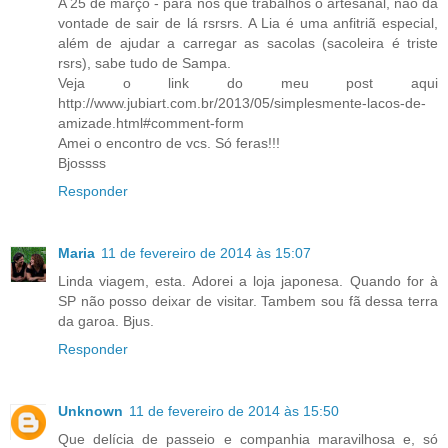
A 25 de março - para nós que trabalhos o artesanal, não dá
vontade de sair de lá rsrsrs. A Lia é uma anfitriã especial,
além de ajudar a carregar as sacolas (sacoleira é triste
rsrs), sabe tudo de Sampa.
Veja o link do meu post aqui
http://www.jubiart.com.br/2013/05/simplesmente-lacos-de-
amizade.html#comment-form
Amei o encontro de vcs. Só feras!!!
Bjossss
Responder
Maria
11 de fevereiro de 2014 às 15:07
Linda viagem, esta. Adorei a loja japonesa. Quando for à
SP não posso deixar de visitar. Tambem sou fã dessa terra
da garoa. Bjus.
Responder
Unknown
11 de fevereiro de 2014 às 15:50
Que delícia de passeio e companhia maravilhosa e, só