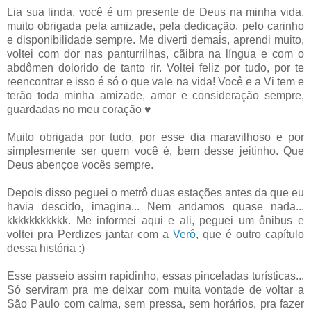
Lia sua linda, você é um presente de Deus na minha vida,
muito obrigada pela amizade, pela dedicação, pelo carinho
e disponibilidade sempre. Me diverti demais, aprendi muito,
voltei com dor nas panturrilhas, cãibra na língua e com o
abdômen dolorido de tanto rir. Voltei feliz por tudo, por te
reencontrar e isso é só o que vale na vida! Você e a Vi tem e
terão toda minha amizade, amor e consideração sempre,
guardadas no meu coração ♥
Muito obrigada por tudo, por esse dia maravilhoso e por
simplesmente ser quem você é, bem desse jeitinho. Que
Deus abençoe vocês sempre.
Depois disso peguei o metrô duas estações antes da que eu
havia descido, imagina... Nem andamos quase nada...
kkkkkkkkkkk. Me informei aqui e ali, peguei um ônibus e
voltei pra Perdizes jantar com a
Verô
, que é outro capítulo
dessa história :)
Esse passeio assim rapidinho, essas pinceladas turísticas...
Só serviram pra me deixar com muita vontade de voltar a
São Paulo com calma, sem pressa, sem horários, pra fazer