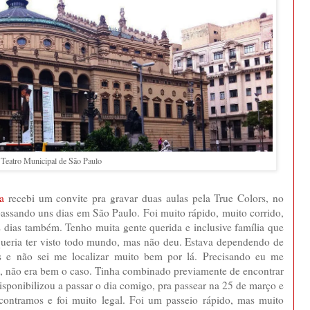
Teatro Municipal de São Paulo
a
recebi um convite pra gravar duas aulas pela True Colors, no
 passando uns dias em São Paulo. Foi muito rápido, muito corrido,
s dias também. Tenho muita gente querida e inclusive família que
queria ter visto todo mundo, mas não deu. Estava dependendo de
s e não sei me localizar muito bem por lá. Precisando eu me
, não era bem o caso. Tinha combinado previamente de encontrar
disponibilizou a passar o dia comigo, pra passear na 25 de março e
contramos e foi muito legal. Foi um passeio rápido, mas muito