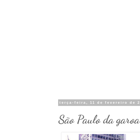
terça-feira, 11 de fevereiro de 
São Paulo da garoa