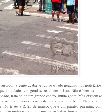
sustador, a gente acaba vendo só o lado negativo nos noticiários,
 que as cidades em geral se resumem a isso. Não é bem assim...
uidado, trata-se de um grande centro, muita gente. Mas existem as
e dão informações, são solícitas e são do bem. Não vejo a
de não ir até a R. 25 de março, que é um paraíso pra mim, com
ezes não tenho acesso, por um preço baixíssimo se comparado ao