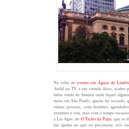
Na volta do
evento em Águas de Lindói
Ateliê na TV, e em virtude disso, acabei
tinha vindo de Jundiaí onde fiquei algun
mora em São Paulo, queria ter avisado, 
outras pessoas, com horários agendado
aventuro e vou, mas com o tempo escasso
a Lia Agio, do
O Tacho da Pepa
, que se 
me ajudar no que eu precisasse, nos en