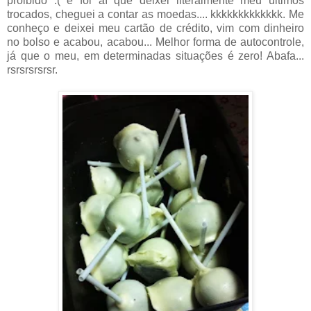
proibido :( e foi aí que deixei literalmente meu últimos
trocados, cheguei a contar as moedas.... kkkkkkkkkkkkk. Me
conheço e deixei meu cartão de crédito, vim com dinheiro
no bolso e acabou, acabou... Melhor forma de autocontrole,
já que o meu, em determinadas situações é zero! Abafa...
rsrsrsrsrsr.