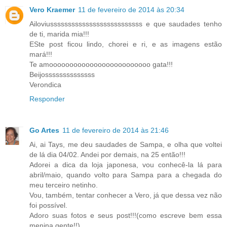
Vero Kraemer
11 de fevereiro de 2014 às 20:34
Ailoviussssssssssssssssssssssssss e que saudades tenho
de ti, marida mia!!!
ESte post ficou lindo, chorei e ri, e as imagens estão
mará!!!
Te amooooooooooooooooooooooooo gata!!!
Beijossssssssssssss
Verondica
Responder
Go Artes
11 de fevereiro de 2014 às 21:46
Ai, ai Tays, me deu saudades de Sampa, e olha que voltei
de lá dia 04/02. Andei por demais, na 25 então!!!
Adorei a dica da loja japonesa, vou conhecê-la lá para
abril/maio, quando volto para Sampa para a chegada do
meu terceiro netinho.
Vou, também, tentar conhecer a Vero, já que dessa vez não
foi possível.
Adoro suas fotos e seus post!!!(como escreve bem essa
menina gente!!)