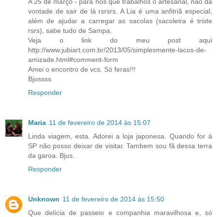
A 25 de março - para nós que trabalhos o artesanal, não dá
vontade de sair de lá rsrsrs. A Lia é uma anfitriã especial,
além de ajudar a carregar as sacolas (sacoleira é triste
rsrs), sabe tudo de Sampa.
Veja o link do meu post aqui
http://www.jubiart.com.br/2013/05/simplesmente-lacos-de-
amizade.html#comment-form
Amei o encontro de vcs. Só feras!!!
Bjossss
Responder
Maria
11 de fevereiro de 2014 às 15:07
Linda viagem, esta. Adorei a loja japonesa. Quando for à
SP não posso deixar de visitar. Tambem sou fã dessa terra
da garoa. Bjus.
Responder
Unknown
11 de fevereiro de 2014 às 15:50
Que delícia de passeio e companhia maravilhosa e, só