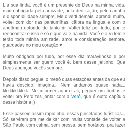
Lia sua linda, você é um presente de Deus na minha vida,
muito obrigada pela amizade, pela dedicação, pelo carinho
e disponibilidade sempre. Me diverti demais, aprendi muito,
voltei com dor nas panturrilhas, cãibra na língua e com o
abdômen dolorido de tanto rir. Voltei feliz por tudo, por te
reencontrar e isso é só o que vale na vida! Você e a Vi tem e
terão toda minha amizade, amor e consideração sempre,
guardadas no meu coração ♥
Muito obrigada por tudo, por esse dia maravilhoso e por
simplesmente ser quem você é, bem desse jeitinho. Que
Deus abençoe vocês sempre.
Depois disso peguei o metrô duas estações antes da que eu
havia descido, imagina... Nem andamos quase nada...
kkkkkkkkkkk. Me informei aqui e ali, peguei um ônibus e
voltei pra Perdizes jantar com a
Verô
, que é outro capítulo
dessa história :)
Esse passeio assim rapidinho, essas pinceladas turísticas...
Só serviram pra me deixar com muita vontade de voltar a
São Paulo com calma, sem pressa, sem horários, pra fazer