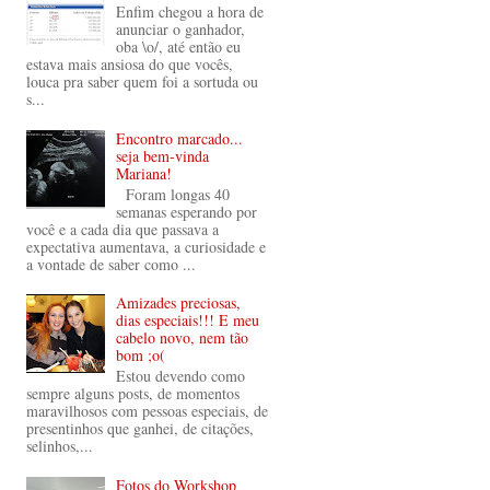
Enfim chegou a hora de
anunciar o ganhador,
oba \o/, até então eu
estava mais ansiosa do que vocês,
louca pra saber quem foi a sortuda ou
s...
Encontro marcado...
seja bem-vinda
Mariana!
Foram longas 40
semanas esperando por
você e a cada dia que passava a
expectativa aumentava, a curiosidade e
a vontade de saber como ...
Amizades preciosas,
dias especiais!!! E meu
cabelo novo, nem tão
bom ;o(
Estou devendo como
sempre alguns posts, de momentos
maravilhosos com pessoas especiais, de
presentinhos que ganhei, de citações,
selinhos,...
Fotos do Workshop