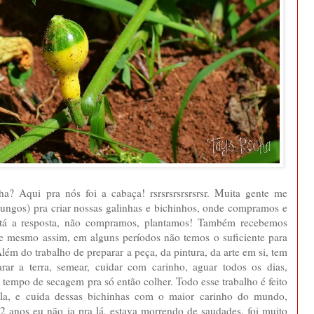
? Aqui pra nós foi a cabaça! rsrsrsrsrsrsrsr. Muita gente me
ungos) pra criar nossas galinhas e bichinhos, onde compramos e
stá a resposta, não compramos, plantamos! Também recebemos
e mesmo assim, em alguns períodos não temos o suficiente para
lém do trabalho de preparar a peça, da pintura, da arte em si, tem
rar a terra, semear, cuidar com carinho, aguar todos os dias,
o tempo de secagem pra só então colher. Todo esse trabalho é feito
ela, e cuida dessas bichinhas com o maior carinho do mundo,
 2 anos eu não ia pra lá, estava morrendo de saudades, foi muito