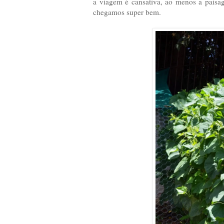
a viagem é cansativa, ao menos a paisag
chegamos super bem.