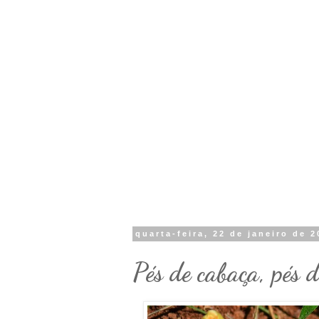
quarta-feira, 22 de janeiro de 
Pés de cabaça, pés 