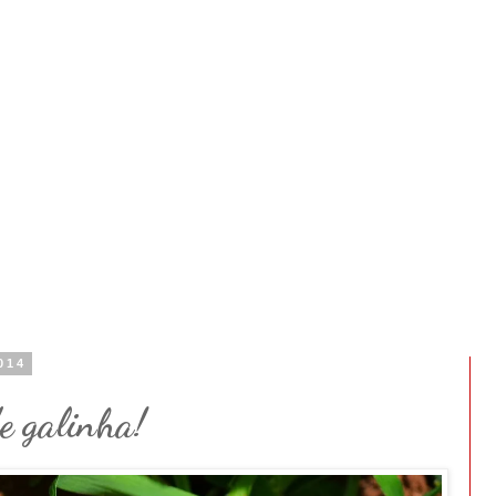
2014
de galinha!