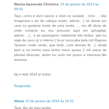
Marcia Aparecida Christino
23 de janeiro de 2014 às
09:42
Tays, como é duro nascer e viver no carpete... rsrsr..... não
imaginava o pe de cabaça assim, adorei....( se desse em
caso eu gostaria muito de uma muda....., me dê dicas de
onde comprar eu vou procurar aqui em sp/capital,
adorei.....) , e as paissagens realmente são lindas, qdo eu
viajo de carro p/ o interior ( fui p/ sorocaba pela rod Raposo
Tavares muito verde, que lindo, curti demais tb....), ainda
bem q na minha casa tenho meus quase 2 mil vasos de
plantas diversas, assim eu curto um pouco a natureza tão
escassa.
bjs e feliz 2014 p/ todos.
Responder
liliane
23 de janeiro de 2014 às 10:31
Tays, flor do meu jardim