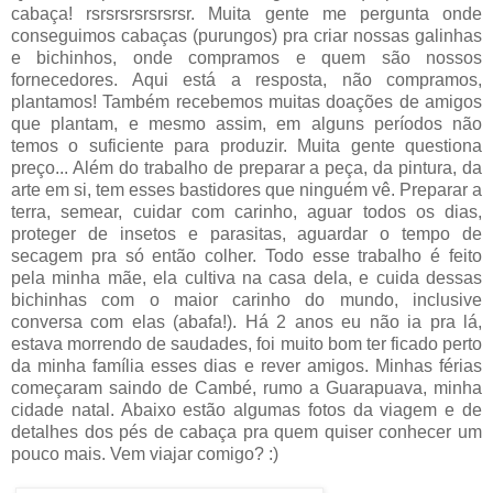
cabaça! rsrsrsrsrsrsrsr. Muita gente me pergunta onde
conseguimos cabaças (purungos) pra criar nossas galinhas
e bichinhos, onde compramos e quem são nossos
fornecedores. Aqui está a resposta, não compramos,
plantamos! Também recebemos muitas doações de amigos
que plantam, e mesmo assim, em alguns períodos não
temos o suficiente para produzir. Muita gente questiona
preço... Além do trabalho de preparar a peça, da pintura, da
arte em si, tem esses bastidores que ninguém vê. Preparar a
terra, semear, cuidar com carinho, aguar todos os dias,
proteger de insetos e parasitas, aguardar o tempo de
secagem pra só então colher. Todo esse trabalho é feito
pela minha mãe, ela cultiva na casa dela, e cuida dessas
bichinhas com o maior carinho do mundo, inclusive
conversa com elas (abafa!). Há 2 anos eu não ia pra lá,
estava morrendo de saudades, foi muito bom ter ficado perto
da minha família esses dias e rever amigos. Minhas férias
começaram saindo de Cambé, rumo a Guarapuava, minha
cidade natal. Abaixo estão algumas fotos da viagem e de
detalhes dos pés de cabaça pra quem quiser conhecer um
pouco mais. Vem viajar comigo? :)