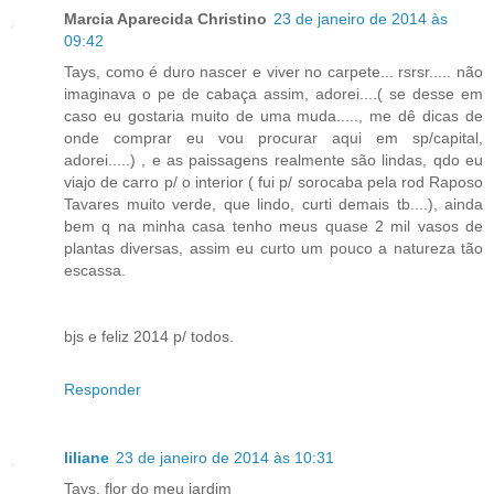
Marcia Aparecida Christino
23 de janeiro de 2014 às
09:42
Tays, como é duro nascer e viver no carpete... rsrsr..... não
imaginava o pe de cabaça assim, adorei....( se desse em
caso eu gostaria muito de uma muda....., me dê dicas de
onde comprar eu vou procurar aqui em sp/capital,
adorei.....) , e as paissagens realmente são lindas, qdo eu
viajo de carro p/ o interior ( fui p/ sorocaba pela rod Raposo
Tavares muito verde, que lindo, curti demais tb....), ainda
bem q na minha casa tenho meus quase 2 mil vasos de
plantas diversas, assim eu curto um pouco a natureza tão
escassa.
bjs e feliz 2014 p/ todos.
Responder
liliane
23 de janeiro de 2014 às 10:31
Tays, flor do meu jardim