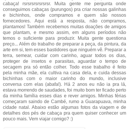
cabaça! rsrsrsrsrsrsrsr. Muita gente me pergunta onde
conseguimos cabaças (purungos) pra criar nossas galinhas
e bichinhos, onde compramos e quem são nossos
fornecedores. Aqui está a resposta, não compramos,
plantamos! Também recebemos muitas doações de amigos
que plantam, e mesmo assim, em alguns períodos não
temos o suficiente para produzir. Muita gente questiona
preço... Além do trabalho de preparar a peça, da pintura, da
arte em si, tem esses bastidores que ninguém vê. Preparar a
terra, semear, cuidar com carinho, aguar todos os dias,
proteger de insetos e parasitas, aguardar o tempo de
secagem pra só então colher. Todo esse trabalho é feito
pela minha mãe, ela cultiva na casa dela, e cuida dessas
bichinhas com o maior carinho do mundo, inclusive
conversa com elas (abafa!). Há 2 anos eu não ia pra lá,
estava morrendo de saudades, foi muito bom ter ficado perto
da minha família esses dias e rever amigos. Minhas férias
começaram saindo de Cambé, rumo a Guarapuava, minha
cidade natal. Abaixo estão algumas fotos da viagem e de
detalhes dos pés de cabaça pra quem quiser conhecer um
pouco mais. Vem viajar comigo? :)