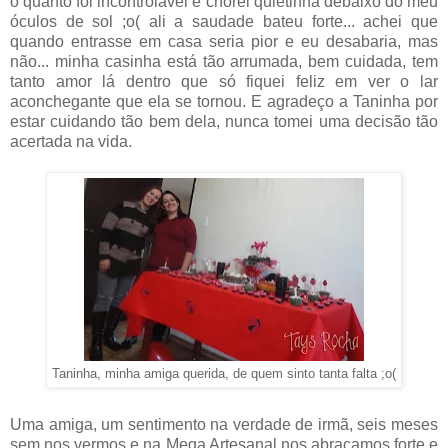
o quanto foi incontrolável e chorei quietinha debaixo do meu
óculos de sol ;o( ali a saudade bateu forte... achei que
quando entrasse em casa seria pior e eu desabaria, mas
não... minha casinha está tão arrumada, bem cuidada, tem
tanto amor lá dentro que só fiquei feliz em ver o lar
aconchegante que ela se tornou. E agradeço a Taninha por
estar cuidando tão bem dela, nunca tomei uma decisão tão
acertada na vida.
Taninha, minha amiga querida, de quem sinto tanta falta ;o(
Uma amiga, um sentimento na verdade de irmã, seis meses
sem nos vermos e na Mega Artesanal nos abraçamos forte e