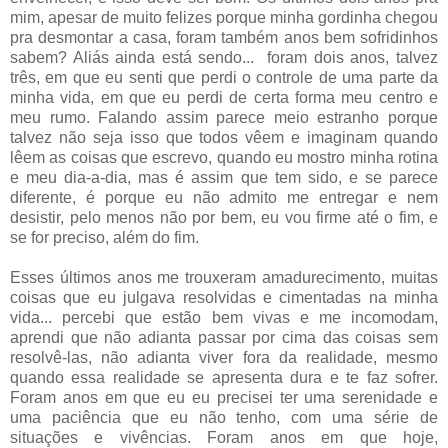
mim, apesar de muito felizes porque minha gordinha chegou
pra desmontar a casa, foram também anos bem sofridinhos
sabem? Aliás ainda está sendo... foram dois anos, talvez
três, em que eu senti que perdi o controle de uma parte da
minha vida, em que eu perdi de certa forma meu centro e
meu rumo. Falando assim parece meio estranho porque
talvez não seja isso que todos vêem e imaginam quando
lêem as coisas que escrevo, quando eu mostro minha rotina
e meu dia-a-dia, mas é assim que tem sido, e se parece
diferente, é porque eu não admito me entregar e nem
desistir, pelo menos não por bem, eu vou firme até o fim, e
se for preciso, além do fim.
Esses últimos anos me trouxeram amadurecimento, muitas
coisas que eu julgava resolvidas e cimentadas na minha
vida... percebi que estão bem vivas e me incomodam,
aprendi que não adianta passar por cima das coisas sem
resolvê-las, não adianta viver fora da realidade, mesmo
quando essa realidade se apresenta dura e te faz sofrer.
Foram anos em que eu eu precisei ter uma serenidade e
uma paciência que eu não tenho, com uma série de
situações e vivências. Foram anos em que hoje,