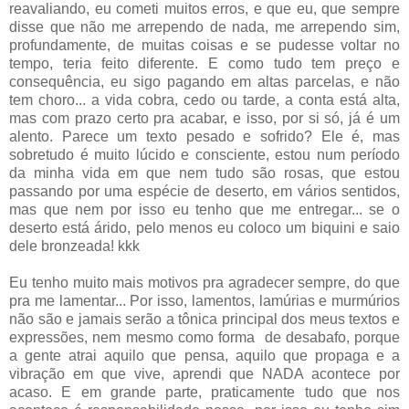
reavaliando, eu cometi muitos erros, e que eu, que sempre
disse que não me arrependo de nada, me arrependo sim,
profundamente, de muitas coisas e se pudesse voltar no
tempo, teria feito diferente. E como tudo tem preço e
consequência, eu sigo pagando em altas parcelas, e não
tem choro... a vida cobra, cedo ou tarde, a conta está alta,
mas com prazo certo pra acabar, e isso, por si só, já é um
alento. Parece um texto pesado e sofrido? Ele é, mas
sobretudo é muito lúcido e consciente, estou num período
da minha vida em que nem tudo são rosas, que estou
passando por uma espécie de deserto, em vários sentidos,
mas que nem por isso eu tenho que me entregar... se o
deserto está árido, pelo menos eu coloco um biquini e saio
dele bronzeada! kkk
Eu tenho muito mais motivos pra agradecer sempre, do que
pra me lamentar... Por isso, lamentos, lamúrias e murmúrios
não são e jamais serão a tônica principal dos meus textos e
expressões, nem mesmo como forma de desabafo, porque
a gente atrai aquilo que pensa, aquilo que propaga e a
vibração em que vive, aprendi que NADA acontece por
acaso. E em grande parte, praticamente tudo que nos