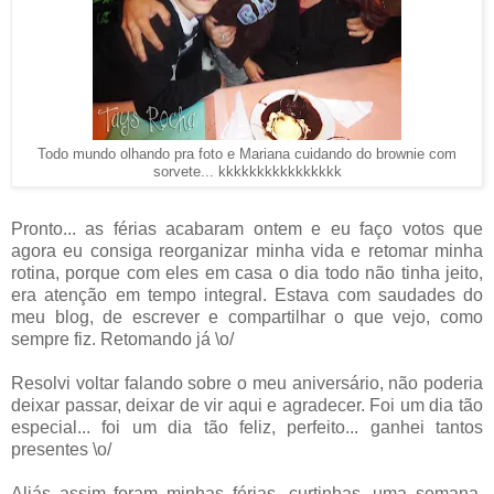
Todo mundo olhando pra foto e Mariana cuidando do brownie com
sorvete... kkkkkkkkkkkkkkkk
Pronto... as férias acabaram ontem e eu faço votos que
agora eu consiga reorganizar minha vida e retomar minha
rotina, porque com eles em casa o dia todo não tinha jeito,
era atenção em tempo integral. Estava com saudades do
meu blog, de escrever e compartilhar o que vejo, como
sempre fiz. Retomando já \o/
Resolvi voltar falando sobre o meu aniversário, não poderia
deixar passar, deixar de vir aqui e agradecer. Foi um dia tão
especial... foi um dia tão feliz, perfeito... ganhei tantos
presentes \o/
Aliás assim foram minhas férias, curtinhas, uma semana,