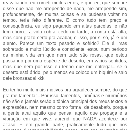
reavaliando, eu cometi muitos erros, e que eu, que sempre
disse que não me arrependo de nada, me arrependo sim,
profundamente, de muitas coisas e se pudesse voltar no
tempo, teria feito diferente. E como tudo tem preço e
consequência, eu sigo pagando em altas parcelas, e não
tem choro... a vida cobra, cedo ou tarde, a conta está alta,
mas com prazo certo pra acabar, e isso, por si só, já é um
alento. Parece um texto pesado e sofrido? Ele é, mas
sobretudo é muito lúcido e consciente, estou num período
da minha vida em que nem tudo são rosas, que estou
passando por uma espécie de deserto, em vários sentidos,
mas que nem por isso eu tenho que me entregar... se o
deserto está árido, pelo menos eu coloco um biquini e saio
dele bronzeada! kkk
Eu tenho muito mais motivos pra agradecer sempre, do que
pra me lamentar... Por isso, lamentos, lamúrias e murmúrios
não são e jamais serão a tônica principal dos meus textos e
expressões, nem mesmo como forma de desabafo, porque
a gente atrai aquilo que pensa, aquilo que propaga e a
vibração em que vive, aprendi que NADA acontece por
acaso. E em grande parte, praticamente tudo que nos