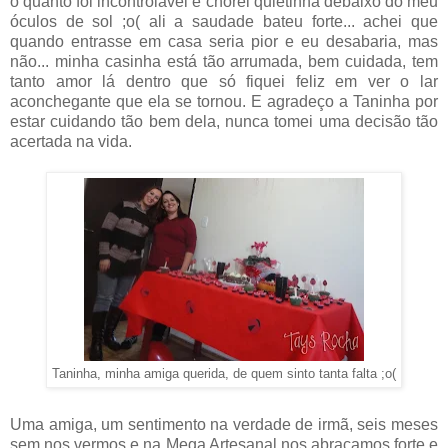
o quanto foi incontrolável e chorei quietinha debaixo do meu
óculos de sol ;o( ali a saudade bateu forte... achei que
quando entrasse em casa seria pior e eu desabaria, mas
não... minha casinha está tão arrumada, bem cuidada, tem
tanto amor lá dentro que só fiquei feliz em ver o lar
aconchegante que ela se tornou. E agradeço a Taninha por
estar cuidando tão bem dela, nunca tomei uma decisão tão
acertada na vida.
Taninha, minha amiga querida, de quem sinto tanta falta ;o(
Uma amiga, um sentimento na verdade de irmã, seis meses
sem nos vermos e na Mega Artesanal nos abraçamos forte e