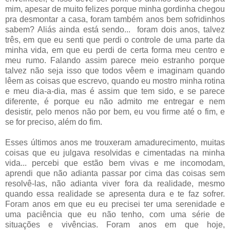
mim, apesar de muito felizes porque minha gordinha chegou
pra desmontar a casa, foram também anos bem sofridinhos
sabem? Aliás ainda está sendo... foram dois anos, talvez
três, em que eu senti que perdi o controle de uma parte da
minha vida, em que eu perdi de certa forma meu centro e
meu rumo. Falando assim parece meio estranho porque
talvez não seja isso que todos vêem e imaginam quando
lêem as coisas que escrevo, quando eu mostro minha rotina
e meu dia-a-dia, mas é assim que tem sido, e se parece
diferente, é porque eu não admito me entregar e nem
desistir, pelo menos não por bem, eu vou firme até o fim, e
se for preciso, além do fim.
Esses últimos anos me trouxeram amadurecimento, muitas
coisas que eu julgava resolvidas e cimentadas na minha
vida... percebi que estão bem vivas e me incomodam,
aprendi que não adianta passar por cima das coisas sem
resolvê-las, não adianta viver fora da realidade, mesmo
quando essa realidade se apresenta dura e te faz sofrer.
Foram anos em que eu eu precisei ter uma serenidade e
uma paciência que eu não tenho, com uma série de
situações e vivências. Foram anos em que hoje,