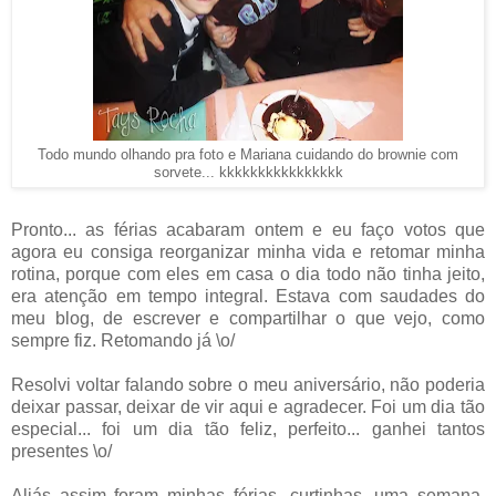
Todo mundo olhando pra foto e Mariana cuidando do brownie com
sorvete... kkkkkkkkkkkkkkkk
Pronto... as férias acabaram ontem e eu faço votos que
agora eu consiga reorganizar minha vida e retomar minha
rotina, porque com eles em casa o dia todo não tinha jeito,
era atenção em tempo integral. Estava com saudades do
meu blog, de escrever e compartilhar o que vejo, como
sempre fiz. Retomando já \o/
Resolvi voltar falando sobre o meu aniversário, não poderia
deixar passar, deixar de vir aqui e agradecer. Foi um dia tão
especial... foi um dia tão feliz, perfeito... ganhei tantos
presentes \o/
Aliás assim foram minhas férias, curtinhas, uma semana,