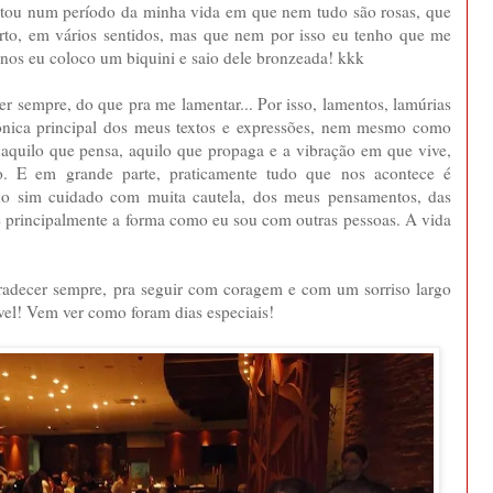
estou num período da minha vida em que nem tudo são rosas, que
rto, em vários sentidos, mas que nem por isso eu tenho que me
 menos eu coloco um biquini e saio dele bronzeada! kkk
r sempre, do que pra me lamentar... Por isso, lamentos, lamúrias
ônica principal dos meus textos e expressões, nem mesmo como
 aquilo que pensa, aquilo que propaga e a vibração em que vive,
. E em grande parte, praticamente tudo que nos acontece é
nho sim cuidado com muita cautela, dos meus pensamentos, das
e principalmente a forma como eu sou com outras pessoas. A vida
radecer sempre, pra seguir com coragem e com um sorriso largo
vel! Vem ver como foram dias especiais!