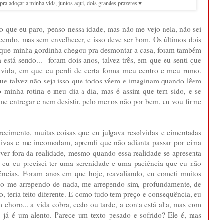
ra adoçar a minha vida, juntos aqui, dois grandes prazeres ♥
o que eu paro, penso nessa idade, mas não me vejo nela, não sei
hecendo, mas sem envelhecer, e isso deve ser bom. Os últimos dois
orque minha gordinha chegou pra desmontar a casa, foram também
está sendo... foram dois anos, talvez três, em que eu senti que
 vida, em que eu perdi de certa forma meu centro e meu rumo.
que talvez não seja isso que todos vêem e imaginam quando lêem
o minha rotina e meu dia-a-dia, mas é assim que tem sido, e se
 me entregar e nem desistir, pelo menos não por bem, eu vou firme
ecimento, muitas coisas que eu julgava resolvidas e cimentadas
 vivas e me incomodam, aprendi que não adianta passar por cima
viver fora da realidade, mesmo quando essa realidade se apresenta
e eu eu precisei ter uma serenidade e uma paciência que eu não
vências. Foram anos em que hoje, reavaliando, eu cometi muitos
não me arrependo de nada, me arrependo sim, profundamente, de
o, teria feito diferente. E como tudo tem preço e consequência, eu
 choro... a vida cobra, cedo ou tarde, a conta está alta, mas com
ó, já é um alento. Parece um texto pesado e sofrido? Ele é, mas