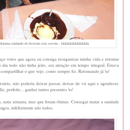
Mariana cuidando do brownie com sorvete... kkkkkkkkkkkkkkkk
faço votos que agora eu consiga reorganizar minha vida e retomar
dia todo não tinha jeito, era atenção em tempo integral. Estava
compartilhar o que vejo, como sempre fiz. Retomando já \o/
sário, não poderia deixar passar, deixar de vir aqui e agradecer.
liz, perfeito... ganhei tantos presentes \o/
has, uma semana, mas que foram ótimas. Consegui matar a saudade
migos, infelizmente não todos.