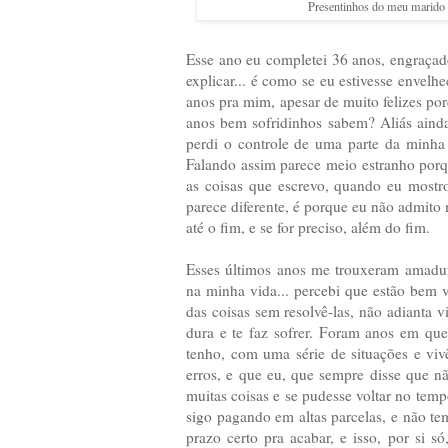
Presentinhos do meu marido p
Esse ano eu completei 36 anos, engraçad
explicar... é como se eu estivesse envel
anos pra mim, apesar de muito felizes p
anos bem sofridinhos sabem? Aliás ainda 
perdi o controle de uma parte da minha
Falando assim parece meio estranho por
as coisas que escrevo, quando eu mostr
parece diferente, é porque eu não admito
até o fim, e se for preciso, além do fim.
Esses últimos anos me trouxeram amadur
na minha vida... percebi que estão bem
das coisas sem resolvê-las, não adianta 
dura e te faz sofrer. Foram anos em qu
tenho, com uma série de situações e vi
erros, e que eu, que sempre disse que 
muitas coisas e se pudesse voltar no temp
sigo pagando em altas parcelas, e não tem
prazo certo pra acabar, e isso, por si s