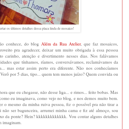
rtar os últimos detalhes dessa placa linda de mosaico!
não conhece, do blog
Além da Rua Atelier
, que faz mosaicos,
roveito pra agradecer, deixar um muito obrigada à essa pessoa
nto carinho, atenção e divertimento nesses dias. Nos falávamos
finidades que tínhamos, ríamos, conversávamos, reclamávamos da
.. mas estar assim perto era diferente. Não nos conhecíamos
da Verô por 5 dias, tipo... quem tem menos juízo? Quem convida ou
ora que eu chegasse, não desse liga... e rimos... feito bobas. Mas
e como eu imaginava, como vejo no blog, e nos demos muito bem.
r o mesmo da minha ruiva pessoa, fiz o possível pra não tirar a
ei não ser bagunceira, arrumei minha cama e fiz até almoço, sou
ixo da ponte? Hein? kkkkkkkkkkkkk. Vou contar alguns detalhes
em imaginam.