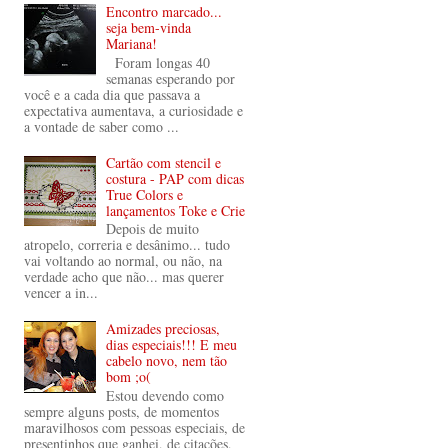
Encontro marcado...
seja bem-vinda
Mariana!
Foram longas 40
semanas esperando por
você e a cada dia que passava a
expectativa aumentava, a curiosidade e
a vontade de saber como ...
Cartão com stencil e
costura - PAP com dicas
True Colors e
lançamentos Toke e Crie
Depois de muito
atropelo, correria e desânimo... tudo
vai voltando ao normal, ou não, na
verdade acho que não... mas querer
vencer a in...
Amizades preciosas,
dias especiais!!! E meu
cabelo novo, nem tão
bom ;o(
Estou devendo como
sempre alguns posts, de momentos
maravilhosos com pessoas especiais, de
presentinhos que ganhei, de citações,