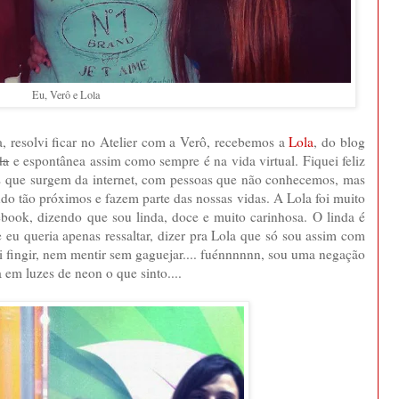
Eu, Verô e Lola
a, resolvi ficar no Atelier com a Verô, recebemos a
Lola
, do blog
da
e espontânea assim como sempre é na vida virtual. Fiquei feliz
es que surgem da internet, com pessoas que não conhecemos, mas
ndo tão próximos e fazem parte das nossas vidas. A Lola foi muito
book, dizendo que sou linda, doce e muito carinhosa. O linda é
 eu queria apenas ressaltar, dizer pra Lola que só sou assim com
 fingir, nem mentir sem gaguejar.... fuénnnnnn, sou uma negação
 em luzes de neon o que sinto....