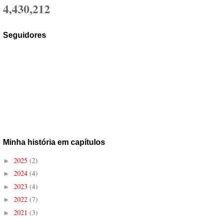
4,430,212
Seguidores
Minha história em capítulos
2025
(2)
►
2024
(4)
►
2023
(4)
►
2022
(7)
►
2021
(3)
►