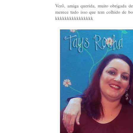
Verô, amiga querida, muito obrigada d
merece tudo isso que tem colhido de bo
kkkkkkkkkkkkkkkk