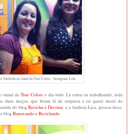
bi Tardochi no stand da True Colors - Instagram Lola
no stand da
True Colors
o dia todo. Lá estou eu trabalhando, toda
sas duas moças, que foram lá de surpresa e eu quase morri do
uerida do blog
Reciclar e Decorar
, e a Andreia Lica, pessoa doce,
do blog
Renovando e Reciclando
.