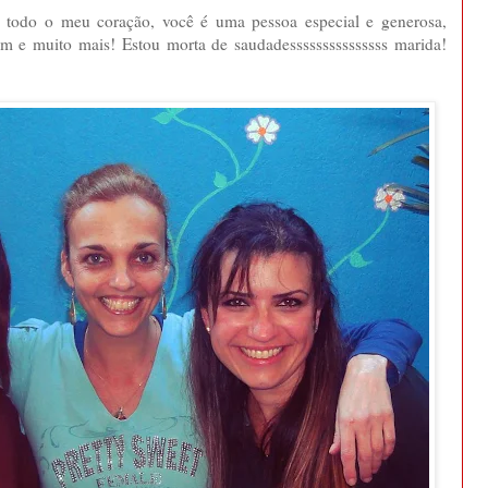
e todo o meu coração, você é uma pessoa especial e generosa,
m e muito mais! Estou morta de saudadesssssssssssssss marida!