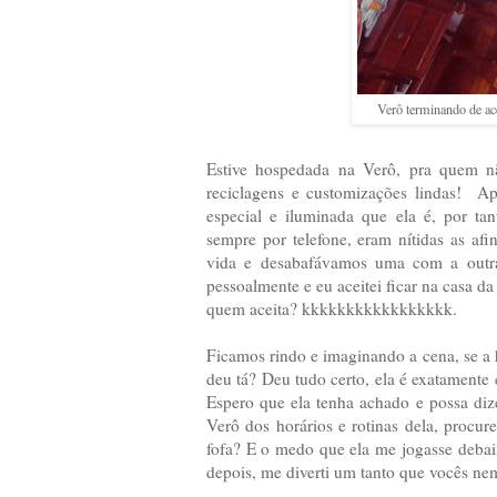
Verô terminando de ace
Estive hospedada na Verô, pra quem 
reciclagens e customizações lindas! Ap
especial e iluminada que ela é, por ta
sempre por telefone, eram nítidas as a
vida e desabafávamos uma com a outra.
pessoalmente e eu aceitei ficar na casa 
quem aceita? kkkkkkkkkkkkkkkkk.
Ficamos rindo e imaginando a cena, se a h
deu tá? Deu tudo certo, ela é exatament
Espero que ela tenha achado e possa dize
Verô dos horários e rotinas dela, procur
fofa? E o medo que ela me jogasse deba
depois, me diverti um tanto que vocês n