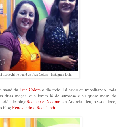
bi Tardochi no stand da True Colors - Instagram Lola
no stand da
True Colors
o dia todo. Lá estou eu trabalhando, toda
sas duas moças, que foram lá de surpresa e eu quase morri do
uerida do blog
Reciclar e Decorar
, e a Andreia Lica, pessoa doce,
do blog
Renovando e Reciclando
.