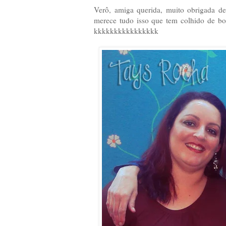
Verô, amiga querida, muito obrigada d
merece tudo isso que tem colhido de bo
kkkkkkkkkkkkkkkk