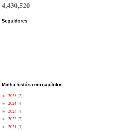
4,430,520
Seguidores
Minha história em capítulos
2025
(2)
►
2024
(4)
►
2023
(4)
►
2022
(7)
►
2021
(3)
►