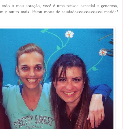
e todo o meu coração, você é uma pessoa especial e generosa,
m e muito mais! Estou morta de saudadesssssssssssssss marida!