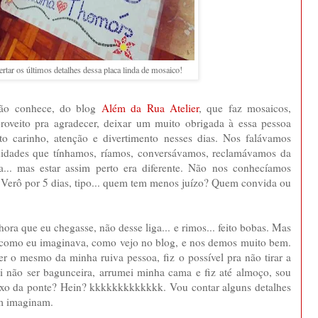
rtar os últimos detalhes dessa placa linda de mosaico!
não conhece, do blog
Além da Rua Atelier
, que faz mosaicos,
roveito pra agradecer, deixar um muito obrigada à essa pessoa
nto carinho, atenção e divertimento nesses dias. Nos falávamos
finidades que tínhamos, ríamos, conversávamos, reclamávamos da
.. mas estar assim perto era diferente. Não nos conhecíamos
da Verô por 5 dias, tipo... quem tem menos juízo? Quem convida ou
ora que eu chegasse, não desse liga... e rimos... feito bobas. Mas
e como eu imaginava, como vejo no blog, e nos demos muito bem.
r o mesmo da minha ruiva pessoa, fiz o possível pra não tirar a
ei não ser bagunceira, arrumei minha cama e fiz até almoço, sou
ixo da ponte? Hein? kkkkkkkkkkkkk. Vou contar alguns detalhes
em imaginam.