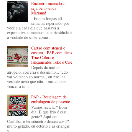
Encontro marcado...
seja bem-vinda
Mariana!
Foram longas 40
semanas esperando por
você e a cada dia que passava a
expectativa aumentava, a curiosidade e
a vontade de saber como ...
Cartão com stencil e
costura - PAP com dicas
True Colors e
lançamentos Toke e Crie
Depois de muito
atropelo, correria e desânimo... tudo
vai voltando ao normal, ou não, na
verdade acho que não... mas querer
vencer a in...
PAP - Reciclagem de
embalagem de presente
Vamos reciclar? Bom
dia! E que frio é esse
gente? Aqui em
Curitiba, o termômetro desceu aos 5º,
muito gelado, eu detesto e as crianças
s...