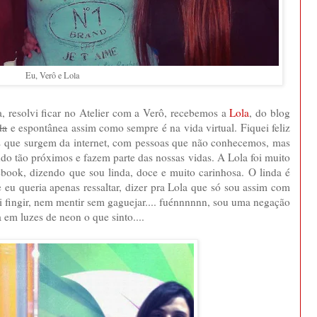
Eu, Verô e Lola
a, resolvi ficar no Atelier com a Verô, recebemos a
Lola
, do blog
da
e espontânea assim como sempre é na vida virtual. Fiquei feliz
es que surgem da internet, com pessoas que não conhecemos, mas
ndo tão próximos e fazem parte das nossas vidas. A Lola foi muito
book, dizendo que sou linda, doce e muito carinhosa. O linda é
 eu queria apenas ressaltar, dizer pra Lola que só sou assim com
 fingir, nem mentir sem gaguejar.... fuénnnnnn, sou uma negação
 em luzes de neon o que sinto....