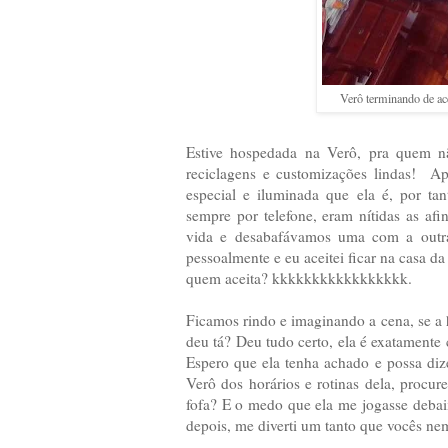
Verô terminando de ace
Estive hospedada na Verô, pra quem 
reciclagens e customizações lindas! Ap
especial e iluminada que ela é, por ta
sempre por telefone, eram nítidas as a
vida e desabafávamos uma com a outra.
pessoalmente e eu aceitei ficar na casa 
quem aceita? kkkkkkkkkkkkkkkkk.
Ficamos rindo e imaginando a cena, se a h
deu tá? Deu tudo certo, ela é exatament
Espero que ela tenha achado e possa dize
Verô dos horários e rotinas dela, procur
fofa? E o medo que ela me jogasse deba
depois, me diverti um tanto que vocês n