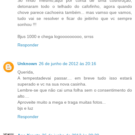
Só rindo mesmo,aqui por conta de uma cosntrução,
detonaram todo o telhado do cafofinho, agora quando
chove parece cachoeira também... mas vamso que vamos,
tudo vai se resolver e ficar do jeitinho que vc sempre
sonhou !!!
Bjus 1000 e chega logooooooooo, srrss
Responder
Unknown
26 de junho de 2012 às 20:16
Querida,
A tempestadevai passar.... em breve tudo isso estará
superado e vc na sua nova casinha.
Lembre-se que não cai uma folha sem o consentimento do
alto....
Aproveite muito a mega e traga muitas fotos...
bjs e luz
Responder