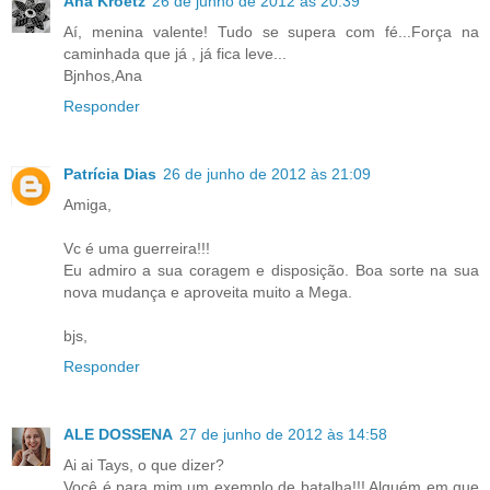
Ana Kroetz
26 de junho de 2012 às 20:39
Aí, menina valente! Tudo se supera com fé...Força na
caminhada que já , já fica leve...
Bjnhos,Ana
Responder
Patrícia Dias
26 de junho de 2012 às 21:09
Amiga,
Vc é uma guerreira!!!
Eu admiro a sua coragem e disposição. Boa sorte na sua
nova mudança e aproveita muito a Mega.
bjs,
Responder
ALE DOSSENA
27 de junho de 2012 às 14:58
Ai ai Tays, o que dizer?
Você é para mim um exemplo de batalha!!! Alguém em que