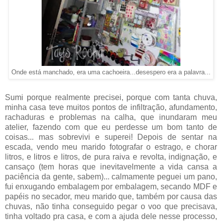
Onde está manchado, era uma cachoeira...desespero era a palavra...
Sumi porque realmente precisei, porque com tanta chuva,
minha casa teve muitos pontos de infiltração, afundamento,
rachaduras e problemas na calha, que inundaram meu
atelier, fazendo com que eu perdesse um bom tanto de
coisas... mas sobrevivi e superei! Depois de sentar na
escada, vendo meu marido fotografar o estrago, e chorar
litros, e litros e litros, de pura raiva e revolta, indignação, e
cansaço (tem horas que inevitavelmente a vida cansa a
paciência da gente, sabem)... calmamente peguei um pano,
fui enxugando embalagem por embalagem, secando MDF e
papéis no secador, meu marido que, também por causa das
chuvas, não tinha conseguido pegar o voo que precisava,
tinha voltado pra casa, e com a ajuda dele nesse processo,