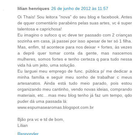
lilian henriques
26 de junho de 2012 às 11:57
Oi Thaís! Sou leitora "nova" do seu blog e facebook. Antes
de qquer comentário parabéns pelas suas artes, vc é super
talentosa e caprichosa!
Eu imagino o sufoco q vc deve ter passado com 2 crianças
sozinha em casa, já passei por isso apesar de ter só 1 filha.
Mas, enfim, td acontece para nos deixar + fortes, às vezes
a deprê quer tomar conta da gente, mas nascemos
mulheres, somos fortes e tenho certeza q para tudo nessa
vida há um jeito, uma solução.
Eu larguei meu emprego de func. pública p/ me dedicar a
minha família e seguir meu sonho de trabalhar c meus
artesanatos. Ainda está tudo meio parado, pois estou
organizando meu cantinho, vendo novas ideias, comprando
materiais, etc....mas meu blog tenho já faz um tempo, qdo
puder dá uma passada lá:
www.espumasearomas.blogspot.com.br
Bjão pra vc e td de bom,
Lílian
Responder