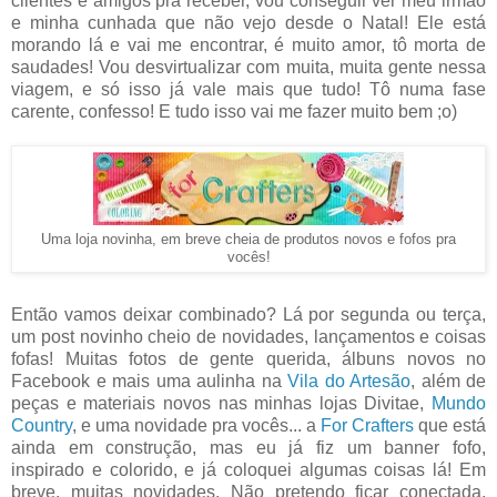
clientes e amigos pra receber, vou conseguir ver meu irmão
e minha cunhada que não vejo desde o Natal! Ele está
morando lá e vai me encontrar, é muito amor, tô morta de
saudades! Vou desvirtualizar com muita, muita gente nessa
viagem, e só isso já vale mais que tudo! Tô numa fase
carente, confesso! E tudo isso vai me fazer muito bem ;o)
Uma loja novinha, em breve cheia de produtos novos e fofos pra
vocês!
Então vamos deixar combinado? Lá por segunda ou terça,
um post novinho cheio de novidades, lançamentos e coisas
fofas! Muitas fotos de gente querida, álbuns novos no
Facebook e mais uma aulinha na
Vila do Artesão
, além de
peças e materiais novos nas minhas lojas Divitae,
Mundo
Country
, e uma novidade pra vocês... a
For Crafters
que está
ainda em construção, mas eu já fiz um banner fofo,
inspirado e colorido, e já coloquei algumas coisas lá! Em
breve, muitas novidades. Não pretendo ficar conectada,