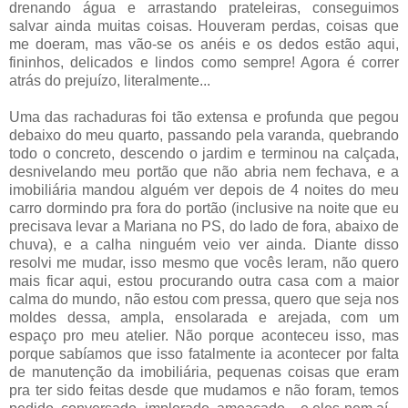
drenando água e arrastando prateleiras, conseguimos
salvar ainda muitas coisas. Houveram perdas, coisas que
me doeram, mas vão-se os anéis e os dedos estão aqui,
fininhos, delicados e lindos como sempre! Agora é correr
atrás do prejuízo, literalmente...
Uma das rachaduras foi tão extensa e profunda que pegou
debaixo do meu quarto, passando pela varanda, quebrando
todo o concreto, descendo o jardim e terminou na calçada,
desnivelando meu portão que não abria nem fechava, e a
imobiliária mandou alguém ver depois de 4 noites do meu
carro dormindo pra fora do portão (inclusive na noite que eu
precisava levar a Mariana no PS, do lado de fora, abaixo de
chuva), e a calha ninguém veio ver ainda. Diante disso
resolvi me mudar, isso mesmo que vocês leram, não quero
mais ficar aqui, estou procurando outra casa com a maior
calma do mundo, não estou com pressa, quero que seja nos
moldes dessa, ampla, ensolarada e arejada, com um
espaço pro meu atelier. Não porque aconteceu isso, mas
porque sabíamos que isso fatalmente ia acontecer por falta
de manutenção da imobiliária, pequenas coisas que eram
pra ter sido feitas desde que mudamos e não foram, temos