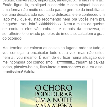
pedido, conversado, implorado, ameaçado... e eles nem aí...
Então liguei lá, expliquei o ocorrido e comuniquei isso de
uma forma não muito educada para o gerente da imobiliária,
dei uma desabafada não muito delicada, e ele conheceu um
lado meu que eu não recomendo nem pra vocês nem pra
ninguém... sou fofa? kkkkkkkkkkkk. Nem a multa de quebra
de contrato eles vão cobrar... e depois da conversa, o
serralheiro foi enviado por eles de imediato, calculem o grau
do ocorrido...
Mal terminei de colocar as coisas no lugar e ordenar tudo, e
vou começar a encaixotar tudo outra vez, mas não estou
nem aí, vou mesmo. É ruim de eu ficar numa situação que
me incomoda por comodismo... affffffffffffff... tragam as caixas
todas, plástico-bolha, fitas-lacre e marcadores que eu estou
prontíssima! #aloka