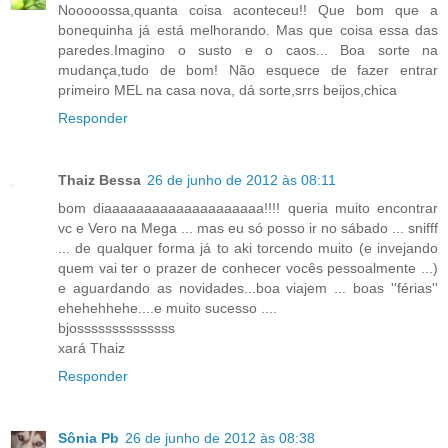
Nooooossa,quanta coisa aconteceu!! Que bom que a
bonequinha já está melhorando. Mas que coisa essa das
paredes.Imagino o susto e o caos... Boa sorte na
mudança,tudo de bom! Não esquece de fazer entrar
primeiro MEL na casa nova, dá sorte,srrs beijos,chica
Responder
Thaiz Bessa
26 de junho de 2012 às 08:11
bom diaaaaaaaaaaaaaaaaaaaa!!!! queria muito encontrar
vc e Vero na Mega ... mas eu só posso ir no sábado ... snifff
... de qualquer forma já to aki torcendo muito (e invejando
quem vai ter o prazer de conhecer vocês pessoalmente ...)
e aguardando as novidades...boa viajem ... boas ''férias''
ehehehhehe....e muito sucesso ....
bjossssssssssssss
xará Thaiz
Responder
Sônia Pb
26 de junho de 2012 às 08:38