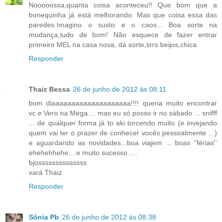
Nooooossa,quanta coisa aconteceu!! Que bom que a
bonequinha já está melhorando. Mas que coisa essa das
paredes.Imagino o susto e o caos... Boa sorte na
mudança,tudo de bom! Não esquece de fazer entrar
primeiro MEL na casa nova, dá sorte,srrs beijos,chica
Responder
Thaiz Bessa
26 de junho de 2012 às 08:11
bom diaaaaaaaaaaaaaaaaaaaa!!!! queria muito encontrar
vc e Vero na Mega ... mas eu só posso ir no sábado ... snifff
... de qualquer forma já to aki torcendo muito (e invejando
quem vai ter o prazer de conhecer vocês pessoalmente ...)
e aguardando as novidades...boa viajem ... boas ''férias''
ehehehhehe....e muito sucesso ....
bjossssssssssssss
xará Thaiz
Responder
Sônia Pb
26 de junho de 2012 às 08:38