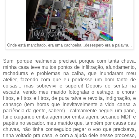
Onde está manchado, era uma cachoeira...desespero era a palavra...
Sumi porque realmente precisei, porque com tanta chuva,
minha casa teve muitos pontos de infiltração, afundamento,
rachaduras e problemas na calha, que inundaram meu
atelier, fazendo com que eu perdesse um bom tanto de
coisas... mas sobrevivi e superei! Depois de sentar na
escada, vendo meu marido fotografar o estrago, e chorar
litros, e litros e litros, de pura raiva e revolta, indignação, e
cansaço (tem horas que inevitavelmente a vida cansa a
paciência da gente, sabem)... calmamente peguei um pano,
fui enxugando embalagem por embalagem, secando MDF e
papéis no secador, meu marido que, também por causa das
chuvas, não tinha conseguido pegar o voo que precisava,
tinha voltado pra casa, e com a ajuda dele nesse processo,