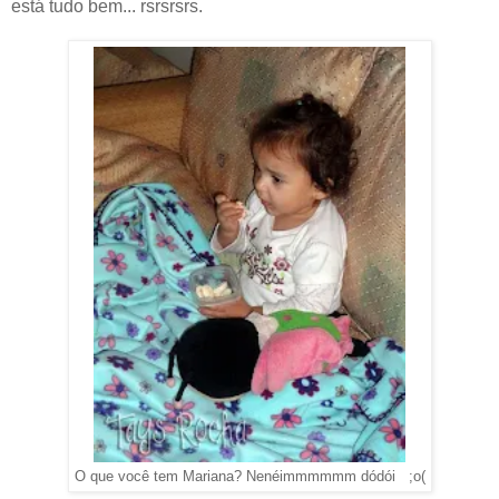
está tudo bem... rsrsrsrs.
O que você tem Mariana? Nenéimmmmmm dódói ;o(