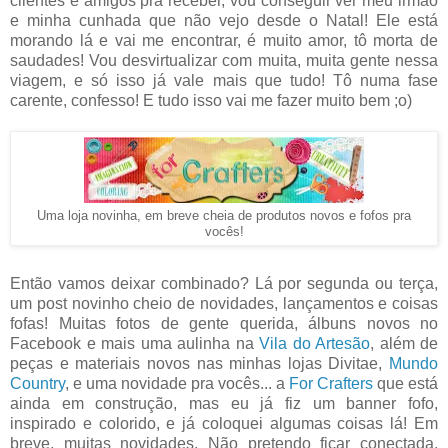
clientes e amigos pra receber, vou conseguir ver meu irmão
e minha cunhada que não vejo desde o Natal! Ele está
morando lá e vai me encontrar, é muito amor, tô morta de
saudades! Vou desvirtualizar com muita, muita gente nessa
viagem, e só isso já vale mais que tudo! Tô numa fase
carente, confesso! E tudo isso vai me fazer muito bem ;o)
Uma loja novinha, em breve cheia de produtos novos e fofos pra
vocês!
Então vamos deixar combinado? Lá por segunda ou terça,
um post novinho cheio de novidades, lançamentos e coisas
fofas! Muitas fotos de gente querida, álbuns novos no
Facebook e mais uma aulinha na
Vila do Artesão
, além de
peças e materiais novos nas minhas lojas Divitae,
Mundo
Country
, e uma novidade pra vocês... a
For Crafters
que está
ainda em construção, mas eu já fiz um banner fofo,
inspirado e colorido, e já coloquei algumas coisas lá! Em
breve, muitas novidades. Não pretendo ficar conectada,