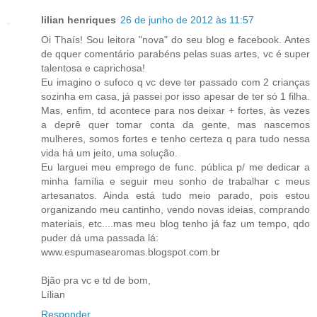
lilian henriques
26 de junho de 2012 às 11:57
Oi Thaís! Sou leitora "nova" do seu blog e facebook. Antes
de qquer comentário parabéns pelas suas artes, vc é super
talentosa e caprichosa!
Eu imagino o sufoco q vc deve ter passado com 2 crianças
sozinha em casa, já passei por isso apesar de ter só 1 filha.
Mas, enfim, td acontece para nos deixar + fortes, às vezes
a deprê quer tomar conta da gente, mas nascemos
mulheres, somos fortes e tenho certeza q para tudo nessa
vida há um jeito, uma solução.
Eu larguei meu emprego de func. pública p/ me dedicar a
minha família e seguir meu sonho de trabalhar c meus
artesanatos. Ainda está tudo meio parado, pois estou
organizando meu cantinho, vendo novas ideias, comprando
materiais, etc....mas meu blog tenho já faz um tempo, qdo
puder dá uma passada lá:
www.espumasearomas.blogspot.com.br
Bjão pra vc e td de bom,
Lílian
Responder