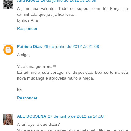
Ana Kroetz
26 de junho de 2012 às 20:39
Aí, menina valente! Tudo se supera com fé...Força na
caminhada que já , já fica leve...
Bjnhos,Ana
Responder
Patrícia Dias
26 de junho de 2012 às 21:09
Amiga,
Vc é uma guerreira!!!
Eu admiro a sua coragem e disposição. Boa sorte na sua
nova mudança e aproveita muito a Mega.
bjs,
Responder
ALE DOSSENA
27 de junho de 2012 às 14:58
Ai ai Tays, o que dizer?
Você é para mim um exemplo de batalha!!! Alguém em que