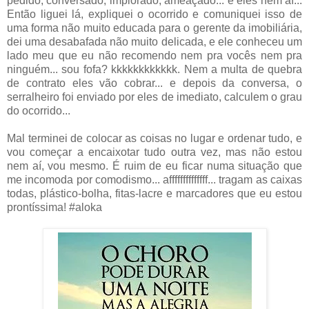
pedido, conversado, implorado, ameaçado... e eles nem aí...
Então liguei lá, expliquei o ocorrido e comuniquei isso de
uma forma não muito educada para o gerente da imobiliária,
dei uma desabafada não muito delicada, e ele conheceu um
lado meu que eu não recomendo nem pra vocês nem pra
ninguém... sou fofa? kkkkkkkkkkkk. Nem a multa de quebra
de contrato eles vão cobrar... e depois da conversa, o
serralheiro foi enviado por eles de imediato, calculem o grau
do ocorrido...
Mal terminei de colocar as coisas no lugar e ordenar tudo, e
vou começar a encaixotar tudo outra vez, mas não estou
nem aí, vou mesmo. É ruim de eu ficar numa situação que
me incomoda por comodismo... affffffffffffff... tragam as caixas
todas, plástico-bolha, fitas-lacre e marcadores que eu estou
prontíssima! #aloka