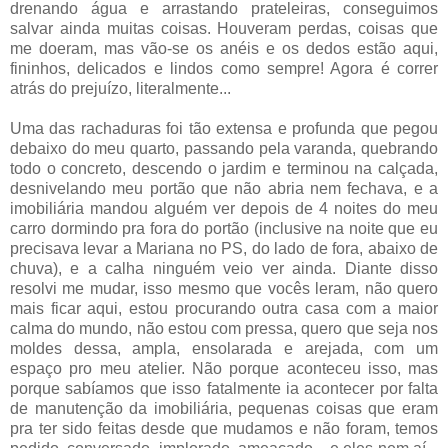
drenando água e arrastando prateleiras, conseguimos
salvar ainda muitas coisas. Houveram perdas, coisas que
me doeram, mas vão-se os anéis e os dedos estão aqui,
fininhos, delicados e lindos como sempre! Agora é correr
atrás do prejuízo, literalmente...
Uma das rachaduras foi tão extensa e profunda que pegou
debaixo do meu quarto, passando pela varanda, quebrando
todo o concreto, descendo o jardim e terminou na calçada,
desnivelando meu portão que não abria nem fechava, e a
imobiliária mandou alguém ver depois de 4 noites do meu
carro dormindo pra fora do portão (inclusive na noite que eu
precisava levar a Mariana no PS, do lado de fora, abaixo de
chuva), e a calha ninguém veio ver ainda. Diante disso
resolvi me mudar, isso mesmo que vocês leram, não quero
mais ficar aqui, estou procurando outra casa com a maior
calma do mundo, não estou com pressa, quero que seja nos
moldes dessa, ampla, ensolarada e arejada, com um
espaço pro meu atelier. Não porque aconteceu isso, mas
porque sabíamos que isso fatalmente ia acontecer por falta
de manutenção da imobiliária, pequenas coisas que eram
pra ter sido feitas desde que mudamos e não foram, temos