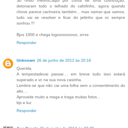
Só rindo mesmo,aqui por conta de uma cosntrução,
detonaram todo o telhado do cafofinho, agora quando
chove parece cachoeira também... mas vamso que vamos,
tudo vai se resolver e ficar do jeitinho que vc sempre
sonhou !!!
Bjus 1000 e chega logooooooooo, srrss
Responder
Unknown
26 de junho de 2012 às 20:16
Querida,
A tempestadevai passar.... em breve tudo isso estará
superado e vc na sua nova casinha.
Lembre-se que não cai uma folha sem o consentimento do
alto....
Aproveite muito a mega e traga muitas fotos...
bjs e luz
Responder