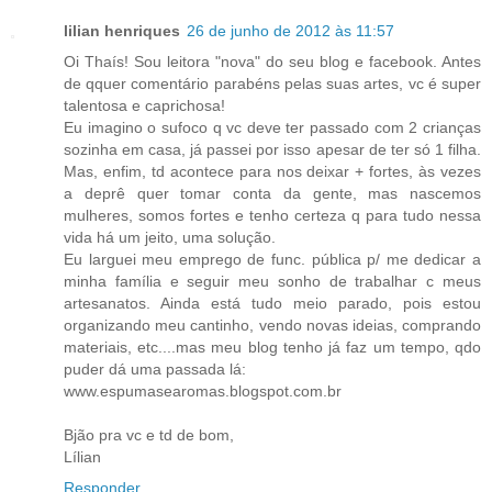
lilian henriques
26 de junho de 2012 às 11:57
Oi Thaís! Sou leitora "nova" do seu blog e facebook. Antes
de qquer comentário parabéns pelas suas artes, vc é super
talentosa e caprichosa!
Eu imagino o sufoco q vc deve ter passado com 2 crianças
sozinha em casa, já passei por isso apesar de ter só 1 filha.
Mas, enfim, td acontece para nos deixar + fortes, às vezes
a deprê quer tomar conta da gente, mas nascemos
mulheres, somos fortes e tenho certeza q para tudo nessa
vida há um jeito, uma solução.
Eu larguei meu emprego de func. pública p/ me dedicar a
minha família e seguir meu sonho de trabalhar c meus
artesanatos. Ainda está tudo meio parado, pois estou
organizando meu cantinho, vendo novas ideias, comprando
materiais, etc....mas meu blog tenho já faz um tempo, qdo
puder dá uma passada lá:
www.espumasearomas.blogspot.com.br
Bjão pra vc e td de bom,
Lílian
Responder