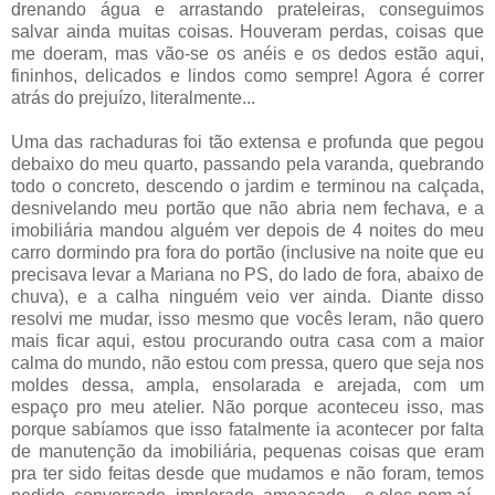
drenando água e arrastando prateleiras, conseguimos
salvar ainda muitas coisas. Houveram perdas, coisas que
me doeram, mas vão-se os anéis e os dedos estão aqui,
fininhos, delicados e lindos como sempre! Agora é correr
atrás do prejuízo, literalmente...
Uma das rachaduras foi tão extensa e profunda que pegou
debaixo do meu quarto, passando pela varanda, quebrando
todo o concreto, descendo o jardim e terminou na calçada,
desnivelando meu portão que não abria nem fechava, e a
imobiliária mandou alguém ver depois de 4 noites do meu
carro dormindo pra fora do portão (inclusive na noite que eu
precisava levar a Mariana no PS, do lado de fora, abaixo de
chuva), e a calha ninguém veio ver ainda. Diante disso
resolvi me mudar, isso mesmo que vocês leram, não quero
mais ficar aqui, estou procurando outra casa com a maior
calma do mundo, não estou com pressa, quero que seja nos
moldes dessa, ampla, ensolarada e arejada, com um
espaço pro meu atelier. Não porque aconteceu isso, mas
porque sabíamos que isso fatalmente ia acontecer por falta
de manutenção da imobiliária, pequenas coisas que eram
pra ter sido feitas desde que mudamos e não foram, temos