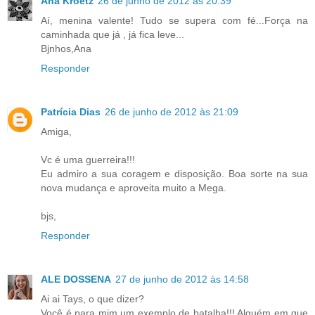
Ana Kroetz
26 de junho de 2012 às 20:39
Aí, menina valente! Tudo se supera com fé...Força na
caminhada que já , já fica leve...
Bjnhos,Ana
Responder
Patrícia Dias
26 de junho de 2012 às 21:09
Amiga,
Vc é uma guerreira!!!
Eu admiro a sua coragem e disposição. Boa sorte na sua
nova mudança e aproveita muito a Mega.
bjs,
Responder
ALE DOSSENA
27 de junho de 2012 às 14:58
Ai ai Tays, o que dizer?
Você é para mim um exemplo de batalha!!! Alguém em que