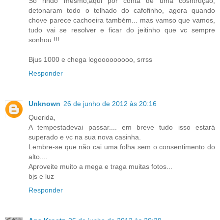
Só rindo mesmo,aqui por conta de uma cosntrução,
detonaram todo o telhado do cafofinho, agora quando
chove parece cachoeira também... mas vamso que vamos,
tudo vai se resolver e ficar do jeitinho que vc sempre
sonhou !!!
Bjus 1000 e chega logooooooooo, srrss
Responder
Unknown
26 de junho de 2012 às 20:16
Querida,
A tempestadevai passar.... em breve tudo isso estará
superado e vc na sua nova casinha.
Lembre-se que não cai uma folha sem o consentimento do
alto....
Aproveite muito a mega e traga muitas fotos...
bjs e luz
Responder