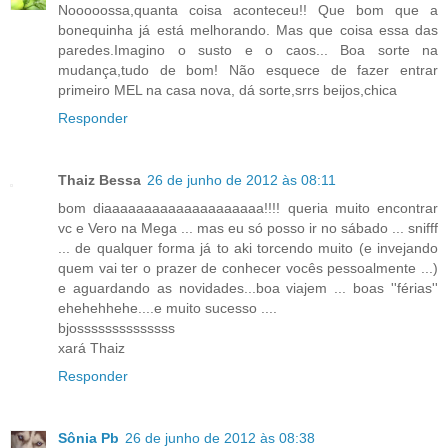
Nooooossa,quanta coisa aconteceu!! Que bom que a
bonequinha já está melhorando. Mas que coisa essa das
paredes.Imagino o susto e o caos... Boa sorte na
mudança,tudo de bom! Não esquece de fazer entrar
primeiro MEL na casa nova, dá sorte,srrs beijos,chica
Responder
Thaiz Bessa
26 de junho de 2012 às 08:11
bom diaaaaaaaaaaaaaaaaaaaa!!!! queria muito encontrar
vc e Vero na Mega ... mas eu só posso ir no sábado ... snifff
... de qualquer forma já to aki torcendo muito (e invejando
quem vai ter o prazer de conhecer vocês pessoalmente ...)
e aguardando as novidades...boa viajem ... boas ''férias''
ehehehhehe....e muito sucesso ....
bjossssssssssssss
xará Thaiz
Responder
Sônia Pb
26 de junho de 2012 às 08:38