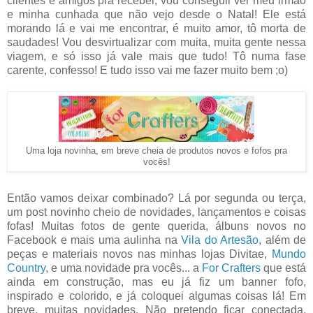
clientes e amigos pra receber, vou conseguir ver meu irmão
e minha cunhada que não vejo desde o Natal! Ele está
morando lá e vai me encontrar, é muito amor, tô morta de
saudades! Vou desvirtualizar com muita, muita gente nessa
viagem, e só isso já vale mais que tudo! Tô numa fase
carente, confesso! E tudo isso vai me fazer muito bem ;o)
Uma loja novinha, em breve cheia de produtos novos e fofos pra
vocês!
Então vamos deixar combinado? Lá por segunda ou terça,
um post novinho cheio de novidades, lançamentos e coisas
fofas! Muitas fotos de gente querida, álbuns novos no
Facebook e mais uma aulinha na
Vila do Artesão
, além de
peças e materiais novos nas minhas lojas Divitae,
Mundo
Country
, e uma novidade pra vocês... a
For Crafters
que está
ainda em construção, mas eu já fiz um banner fofo,
inspirado e colorido, e já coloquei algumas coisas lá! Em
breve, muitas novidades. Não pretendo ficar conectada,