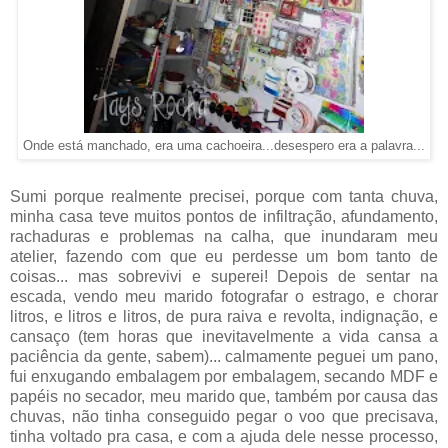
Onde está manchado, era uma cachoeira...desespero era a palavra...
Sumi porque realmente precisei, porque com tanta chuva,
minha casa teve muitos pontos de infiltração, afundamento,
rachaduras e problemas na calha, que inundaram meu
atelier, fazendo com que eu perdesse um bom tanto de
coisas... mas sobrevivi e superei! Depois de sentar na
escada, vendo meu marido fotografar o estrago, e chorar
litros, e litros e litros, de pura raiva e revolta, indignação, e
cansaço (tem horas que inevitavelmente a vida cansa a
paciência da gente, sabem)... calmamente peguei um pano,
fui enxugando embalagem por embalagem, secando MDF e
papéis no secador, meu marido que, também por causa das
chuvas, não tinha conseguido pegar o voo que precisava,
tinha voltado pra casa, e com a ajuda dele nesse processo,