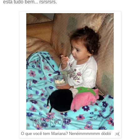
está tudo bem... rsrsrsrs.
O que você tem Mariana? Nenéimmmmmm dódói ;o(