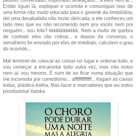
pedido, conversado, implorado, ameaçado... e eles nem aí...
Então liguei lá, expliquei o ocorrido e comuniquei isso de
uma forma não muito educada para o gerente da imobiliária,
dei uma desabafada não muito delicada, e ele conheceu um
lado meu que eu não recomendo nem pra vocês nem pra
ninguém... sou fofa? kkkkkkkkkkkk. Nem a multa de quebra
de contrato eles vão cobrar... e depois da conversa, o
serralheiro foi enviado por eles de imediato, calculem o grau
do ocorrido...
Mal terminei de colocar as coisas no lugar e ordenar tudo, e
vou começar a encaixotar tudo outra vez, mas não estou
nem aí, vou mesmo. É ruim de eu ficar numa situação que
me incomoda por comodismo... affffffffffffff... tragam as caixas
todas, plástico-bolha, fitas-lacre e marcadores que eu estou
prontíssima! #aloka