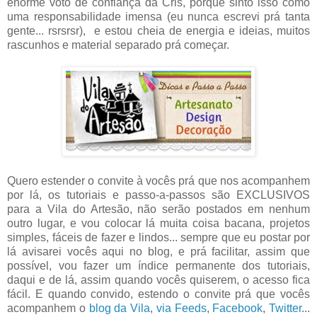
enorme voto de confiança da Cris, porque sinto isso como
uma responsabilidade imensa (eu nunca escrevi prá tanta
gente... rsrsrsr), e estou cheia de energia e ideias, muitos
rascunhos e material separado prá começar.
Quero estender o convite à vocês prá que nos acompanhem
por lá, os tutoriais e passo-a-passos são EXCLUSIVOS
para a Vila do Artesão, não serão postados em nenhum
outro lugar, e vou colocar lá muita coisa bacana, projetos
simples, fáceis de fazer e lindos... sempre que eu postar por
lá avisarei vocês aqui no blog, e prá facilitar, assim que
possível, vou fazer um índice permanente dos tutoriais,
daqui e de lá, assim quando vocês quiserem, o acesso fica
fácil. E quando convido, estendo o convite prá que vocês
acompanhem o
blog da Vila
,
via Feeds
,
Facebook
,
Twitter
...