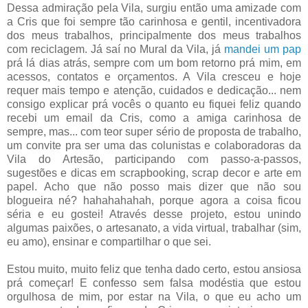
Dessa admiração pela Vila, surgiu então uma amizade com
a Cris que foi sempre tão carinhosa e gentil, incentivadora
dos meus trabalhos, principalmente dos meus trabalhos
com reciclagem. Já saí no Mural da Vila, já
mandei um pap
prá lá dias atrás, sempre com um bom retorno prá mim, em
acessos, contatos e orçamentos. A Vila cresceu e hoje
requer mais tempo e atenção, cuidados e dedicação... nem
consigo explicar prá vocês o quanto eu fiquei feliz quando
recebi um email da Cris, como a amiga carinhosa de
sempre, mas... com teor super sério de proposta de trabalho,
um convite pra ser uma das colunistas e colaboradoras da
Vila do Artesão, participando com passo-a-passos,
sugestões e dicas em scrapbooking, scrap decor e arte em
papel. Acho que não posso mais dizer que não sou
blogueira né? hahahahahah, porque agora a coisa ficou
séria e eu gostei! Através desse projeto, estou unindo
algumas paixões, o artesanato, a vida virtual, trabalhar (sim,
eu amo), ensinar e compartilhar o que sei.
Estou muito, muito feliz que tenha dado certo, estou ansiosa
prá começar! E confesso sem falsa modéstia que estou
orgulhosa de mim, por estar na Vila, o que eu acho um