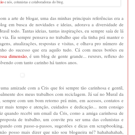
são
e nós, colunistas e colaboradoras do blog.
om a arte de blogar, uma das minhas principais referências era a
blog em busca de novidades e ideias, adorava a diversidade de
Brasil todo. Tantas ideias, tantas inspirações, eu sempre saía de lá
 via. Eu sempre pensava no trabalho que ela tinha prá manter o
gens, atualizações, respostas e visitas, e olhava pro número de
manho do sucesso que era aquilo tudo. Cá com meus botões eu
essa dimensão
, é um blog de gente grande... rsrsrsrs, reflexo do
olvendo com tanto carinho há tantos anos.
 uma amizade com a Cris que foi sempre tão carinhosa e gentil,
ipalmente dos meus trabalhos com reciclagem. Já saí no Mural da
s, sempre com um bom retorno prá mim, em acessos, contatos e
er mais tempo e atenção, cuidados e dedicação... nem consigo
eliz quando recebi um email da Cris, como a amiga carinhosa de
 proposta de trabalho, um convite pra ser uma das colunistas e
cipando com passo-a-passos, sugestões e dicas em scrapbooking,
 não posso mais dizer que não sou blogueira né? hahahahahah,