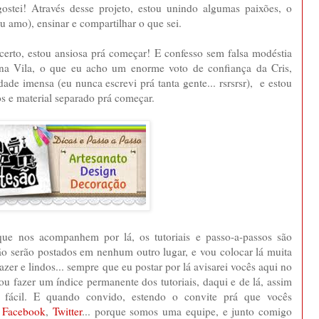
gostei! Através desse projeto, estou unindo algumas paixões, o
 eu amo), ensinar e compartilhar o que sei.
certo, estou ansiosa prá começar! E confesso sem falsa modéstia
 na Vila, o que eu acho um enorme voto de confiança da Cris,
ade imensa (eu nunca escrevi prá tanta gente... rsrsrsr), e estou
os e material separado prá começar.
que nos acompanhem por lá, os tutoriais e passo-a-passos são
 serão postados em nenhum outro lugar, e vou colocar lá muita
fazer e lindos... sempre que eu postar por lá avisarei vocês aqui no
 vou fazer um índice permanente dos tutoriais, daqui e de lá, assim
 fácil. E quando convido, estendo o convite prá que vocês
,
Facebook
,
Twitter
... porque somos uma equipe, e junto comigo