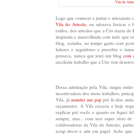
Vila do Arte
Logo que comecei a juntar o artesanato c
Vila do Artesão
, eu adorava fuxicar o 
estilos, dos artesãos que a Cris trazia do 
inspirada e maravilhada com tudo que eu
blog, sozinha, no tempo gasto com posta
leitores e seguidores e percebia o ta
pensava, nunca que terei um blog
com 
excelente trabalho que a Cris vem desenv
Dessa admiração pela Vila, surgiu então
incentivadora dos meus trabalhos, princ
Vila, já
mandei um pap
prá lá dias atrá
orçamentos. A Vila cresceu e hoje requ
explicar prá vocês o quanto eu fiquei f
sempre, mas... com teor super sério de
colaboradoras da Vila do Artesão, parti
scrap decor e arte em papel. Acho que