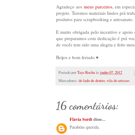
Agradeço aos
meus parceiros
, em especi
projeto. Teremos materiais lindos prá tr
produtos para scrapbooking e artesanato.
E muito obrigada pelo incentivo e apoio 
que preparamos com dedicação é prá você
de vocês tem sido uma alegria e feito meu
Beijos e bom feriado ♥
Postado por
Tays Rocha
às
junho 07, 2012
Marcadores:
do lado de dentro
,
vila do artesao
16 comentários:
Flávia Sordi
disse...
Parabéns querida.