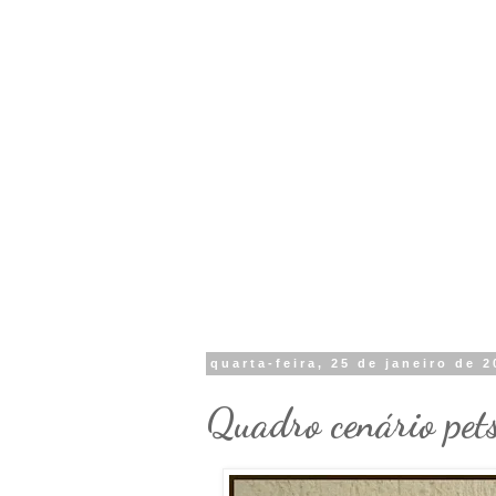
quarta-feira, 25 de janeiro de 
Quadro cenário pets