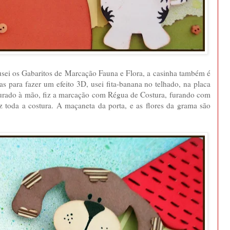
 usei os Gabaritos de Marcação Fauna e Flora, a casinha também é
s para fazer um efeito 3D, usei fita-banana no telhado, na placa
sturado à mão, fiz a marcação com Régua de Costura, furando com
 toda a costura. A maçaneta da porta, e as flores da grama são