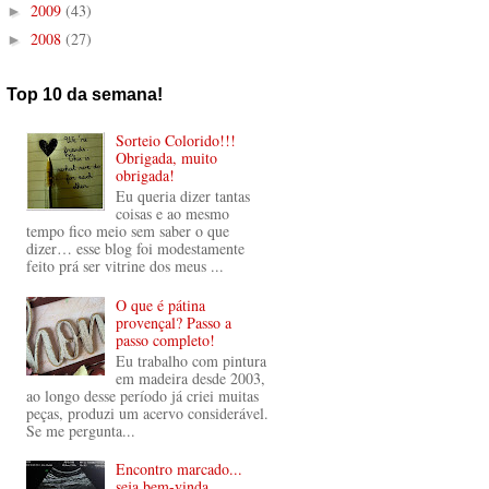
2009
(43)
►
2008
(27)
►
Top 10 da semana!
Sorteio Colorido!!!
Obrigada, muito
obrigada!
Eu queria dizer tantas
coisas e ao mesmo
tempo fico meio sem saber o que
dizer… esse blog foi modestamente
feito prá ser vitrine dos meus ...
O que é pátina
provençal? Passo a
passo completo!
Eu trabalho com pintura
em madeira desde 2003,
ao longo desse período já criei muitas
peças, produzi um acervo considerável.
Se me pergunta...
Encontro marcado...
seja bem-vinda