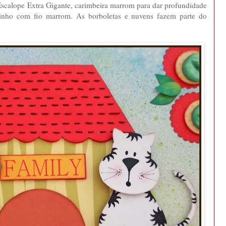
scalope Extra Gigante, carimbeira marrom para dar profundidade
inho com fio marrom. As borboletas e nuvens fazem parte do