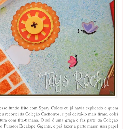
 esse fundo feito com Spray Colors eu já havia explicado e quem
eu recortei da Coleção Cachorros, e prá deixá-lo mais firme, colei
dura com fita-banana. O sol é uma graça e faz parte da Coleção
do Furador Escalope Gigante, e prá fazer a parte maior, usei papel