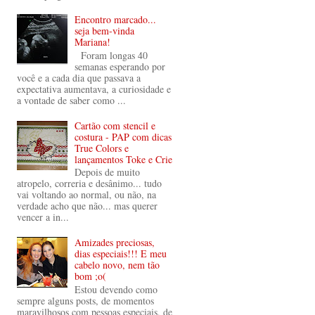
Encontro marcado...
seja bem-vinda
Mariana!
Foram longas 40
semanas esperando por
você e a cada dia que passava a
expectativa aumentava, a curiosidade e
a vontade de saber como ...
Cartão com stencil e
costura - PAP com dicas
True Colors e
lançamentos Toke e Crie
Depois de muito
atropelo, correria e desânimo... tudo
vai voltando ao normal, ou não, na
verdade acho que não... mas querer
vencer a in...
Amizades preciosas,
dias especiais!!! E meu
cabelo novo, nem tão
bom ;o(
Estou devendo como
sempre alguns posts, de momentos
maravilhosos com pessoas especiais, de