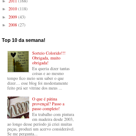
2011
(168)
►
2010
(118)
►
2009
(43)
►
2008
(27)
►
Top 10 da semana!
Sorteio Colorido!!!
Obrigada, muito
obrigada!
Eu queria dizer tantas
coisas e ao mesmo
tempo fico meio sem saber o que
dizer… esse blog foi modestamente
feito prá ser vitrine dos meus ...
O que é pátina
provençal? Passo a
passo completo!
Eu trabalho com pintura
em madeira desde 2003,
ao longo desse período já criei muitas
peças, produzi um acervo considerável.
Se me pergunta...