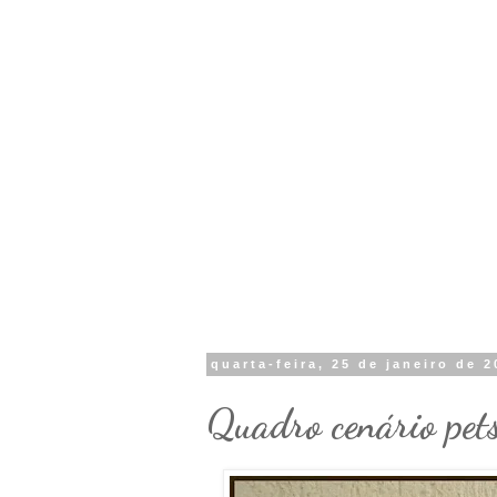
quarta-feira, 25 de janeiro de 
Quadro cenário pets