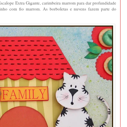
scalope Extra Gigante, carimbeira marrom para dar profundidade
inho com fio marrom. As borboletas e nuvens fazem parte do