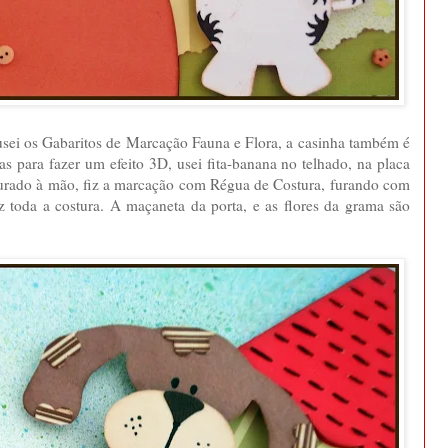
 usei os Gabaritos de Marcação Fauna e Flora, a casinha também é
s para fazer um efeito 3D, usei fita-banana no telhado, na placa
sturado à mão, fiz a marcação com Régua de Costura, furando com
 toda a costura. A maçaneta da porta, e as flores da grama são