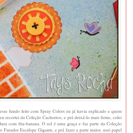
 esse fundo feito com Spray Colors eu já havia explicado e quem
eu recortei da Coleção Cachorros, e prá deixá-lo mais firme, colei
dura com fita-banana. O sol é uma graça e faz parte da Coleção
do Furador Escalope Gigante, e prá fazer a parte maior, usei papel